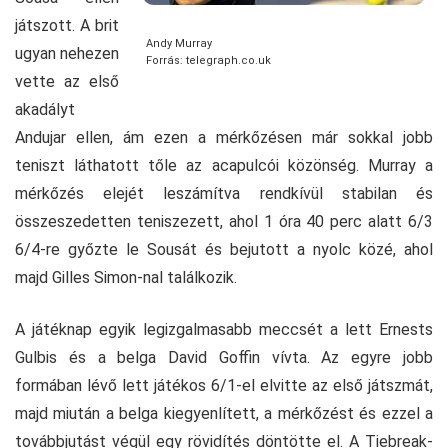
játszott. A brit
Andy Murray
ugyan nehezen
Forrás: telegraph.co.uk
vette az első
akadályt
Andujar ellen, ám ezen a mérkőzésen már sokkal jobb
teniszt láthatott tőle az acapulcói közönség. Murray a
mérkőzés elejét leszámítva rendkívül stabilan és
összeszedetten teniszezett, ahol 1 óra 40 perc alatt 6/3
6/4-re győzte le Sousát és bejutott a nyolc közé, ahol
majd Gilles Simon-nal találkozik.
A játéknap egyik legizgalmasabb meccsét a lett Ernests
Gulbis és a belga David Goffin vívta. Az egyre jobb
formában lévő lett játékos 6/1-el elvitte az első játszmát,
majd miután a belga kiegyenlített, a mérkőzést és ezzel a
továbbjutást végül egy rövidítés döntötte el. A Tiebreak-