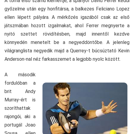
A torna első számú kiemeltje, a spanyol David Ferrer keddi
győzelme után egy honfitársa, a balkezes Feliciano Lopez
ellen lépett pályára. A mérkőzés igazából csak az első
játszmában hozott izgalmakat, ahol Ferrer megnyerte a
nyitó szettet rövidítésben, majd innentől kezdve
könnyedén menetelt be a negyeddöntőbe. A jelenleg
világranglista negyedik majd a Querrey-t búcsúztató Kevin
Anderson-nal néz farkasszemet a legjobb nyolc között.
A második
fordulóban a
brit Andy
Murray-ért is
szoríthattak
rajongói, aki a
portugál Joao
Sousa ellen