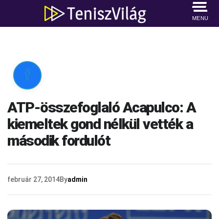
MENU

ATP-összefoglaló Acapulco: A
kiemeltek gond nélkül vették a
második fordulót
február 27, 2014
By
admin