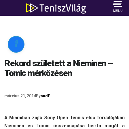
MENU

Rekord született a Nieminen –
Tomic mérkőzésen
március 21, 2014
By
andF
A Miamiban zajló Sony Open Tennis első fordulójában
Nieminen és Tomic összecsapása beírta magát a