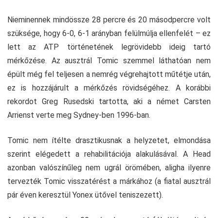
Nieminennek mindössze 28 percre és 20 másodpercre volt
szüksége, hogy 6-0, 6-1 arányban felülmúlja ellenfelét – ez
lett az ATP történetének legrövidebb ideig tartó
mérkőzése. Az ausztrál Tomic szemmel láthatóan nem
épült még fel teljesen a nemrég végrehajtott műtétje után,
ez is hozzájárult a mérkőzés rövidségéhez. A korábbi
rekordot Greg Rusedski tartotta, aki a német Carsten
Arrienst verte meg Sydney-ben 1996-ban.
Tomic nem ítélte drasztikusnak a helyzetet, elmondása
szerint elégedett a rehabilitációja alakulásával. A Head
azonban valószínűleg nem ugrál örömében, aligha ilyenre
tervezték Tomic visszatérést a márkához (a fiatal ausztrál
pár éven keresztül Yonex ütővel teniszezett).