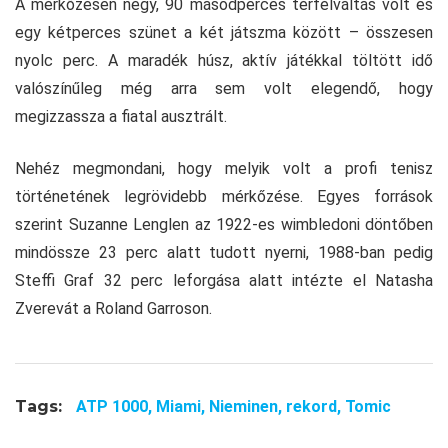
A mérkőzésen négy, 90 másodperces térfélváltás volt és
egy kétperces szünet a két játszma között – összesen
nyolc perc. A maradék húsz, aktív játékkal töltött idő
valószínűleg még arra sem volt elegendő, hogy
megizzassza a fiatal ausztrált.
Nehéz megmondani, hogy melyik volt a profi tenisz
történetének legrövidebb mérkőzése. Egyes források
szerint Suzanne Lenglen az 1922-es wimbledoni döntőben
mindössze 23 perc alatt tudott nyerni, 1988-ban pedig
Steffi Graf 32 perc leforgása alatt intézte el Natasha
Zverevát a Roland Garroson.
Tags:
ATP 1000,
Miami,
Nieminen,
rekord,
Tomic