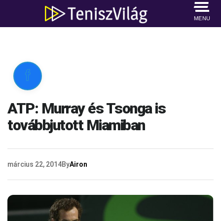
MENU

ATP: Murray és Tsonga is
továbbjutott Miamiban
március 22, 2014
By
Airon