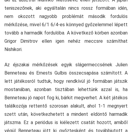
teniszezőnek, aki egyáltalán nincs rossz formában idén,
nem okozott nagyobb problémát második fordulós
mérkőzése, mivel 6/1 6/4-es könnyed győzelemmel lépett
tovább a harmadik fordulóba. A következő körben azonban
Grigor Dimitrov ellen igen nehéz meccsre számíthat
Nishikori.
Az éjszakai mérkőzések egyik slágermeccsének Julien
Benneteau és Ernests Gulbis összecsapása számított. A
lett játékosról tudtuk, hogy rendkívül jó formában játszik
mostanában, azonban tisztában lehettünk azzal is, ha
Benneteau jó napot fog ki, bárkit megverhet. A két játékos
találkozója rettentő szorosan alakult, ahol 1-1 megnyert
szett után, következhetett a mindent eldöntő harmadik
játszma. Ez a periódus is kiélezett csatát hozott, amiből
végül Benneteau jött ki győztesként és továbbjutott a