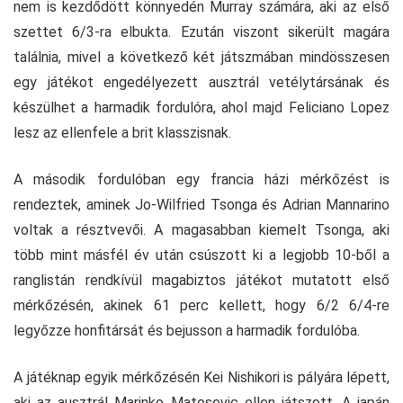
nem is kezdődött könnyedén Murray számára, aki az első
szettet 6/3-ra elbukta. Ezután viszont sikerült magára
találnia, mivel a következő két játszmában mindösszesen
egy játékot engedélyezett ausztrál vetélytársának és
készülhet a harmadik fordulóra, ahol majd Feliciano Lopez
lesz az ellenfele a brit klasszisnak.
A második fordulóban egy francia házi mérkőzést is
rendeztek, aminek Jo-Wilfried Tsonga és Adrian Mannarino
voltak a résztvevői. A magasabban kiemelt Tsonga, aki
több mint másfél év után csúszott ki a legjobb 10-ből a
ranglistán rendkívül magabiztos játékot mutatott első
mérkőzésén, akinek 61 perc kellett, hogy 6/2 6/4-re
legyőzze honfitársát és bejusson a harmadik fordulóba.
A játéknap egyik mérkőzésén Kei Nishikori is pályára lépett,
aki az ausztrál Marinko Matosevic ellen játszott. A japán