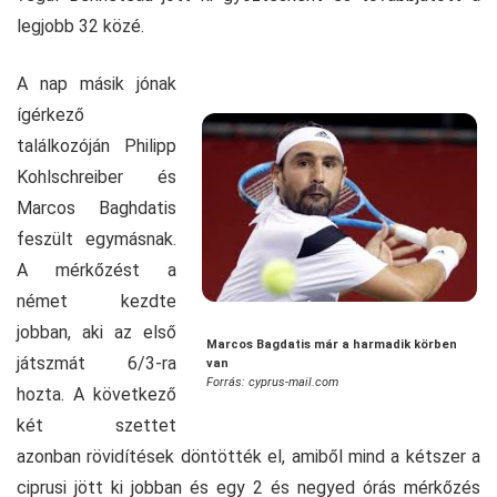
legjobb 32 közé.
A nap másik jónak
ígérkező
találkozóján Philipp
Kohlschreiber és
Marcos Baghdatis
feszült egymásnak.
A mérkőzést a
német kezdte
jobban, aki az első
Marcos Bagdatis már a harmadik körben
játszmát 6/3-ra
van
Forrás: cyprus-mail.com
hozta. A következő
két szettet
azonban rövidítések döntötték el, amiből mind a kétszer a
ciprusi jött ki jobban és egy 2 és negyed órás mérkőzés