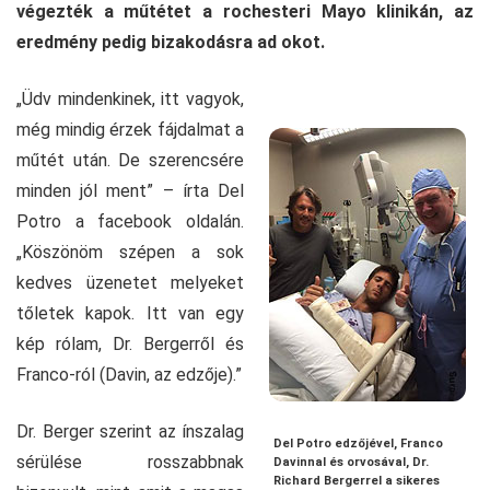
végezték a műtétet a rochesteri Mayo klinikán, az
eredmény pedig bizakodásra ad okot.
„Üdv mindenkinek, itt vagyok,
még mindig érzek fájdalmat a
műtét után. De szerencsére
minden jól ment” – írta Del
Potro a facebook oldalán.
„Köszönöm szépen a sok
kedves üzenetet melyeket
tőletek kapok. Itt van egy
kép rólam, Dr. Bergerről és
Franco-ról (Davin, az edzője).”
Dr. Berger szerint az ínszalag
Del Potro edzőjével, Franco
sérülése rosszabbnak
Davinnal és orvosával, Dr.
Richard Bergerrel a sikeres