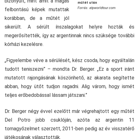
bizonyult, mint amit a magas
műtét után
Forrás: atpworldtour.com
felbontású képek mutattak
korábban, de a műtét jól
sikerült. A sérült ínszalagokat helyre hozták és
megerősítették, így az argentinnak nincs szüksége további
kórházi kezelésre.
„Figyelembe véve a sérülését, kész csoda, hogy egyáltalán
tudott teniszezni” – mondta Dr. Berger. „Ez a sport iránt
mutatott rajongásának köszönhető, az akarata segítette
abban, hogy ütőt tudjon ragadni. Alig várom, hogy ismét
teljes erőbedobással lássam játszani.”
Dr. Berger négy évvel ezelőtt már végrehajtott egy műtét
Del Potro jobb csuklóján, azóta az argentin 11
tornagyőzelmet szerzett, 2011-ben pedig az év visszatérő
játékosának választották.