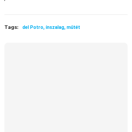
Tags:
del Potro,
ínszalag,
műtét