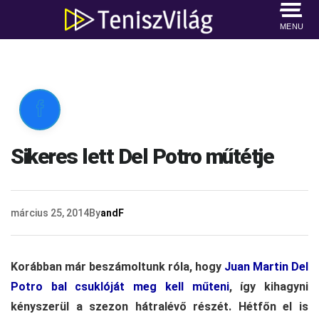
MENU

Sikeres lett Del Potro műtétje
március 25, 2014
By
andF
Korábban már beszámoltunk róla, hogy
Juan Martin Del
Potro bal csuklóját meg kell műteni
, így kihagyni
kényszerül a szezon hátralévő részét. Hétfőn el is