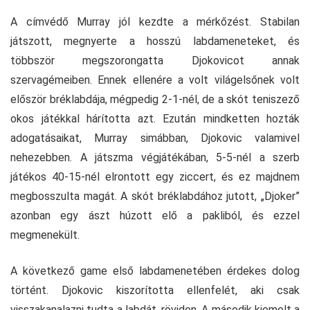
A címvédő Murray jól kezdte a mérkőzést. Stabilan
játszott, megnyerte a hosszú labdameneteket, és
többször megszorongatta Djokovicot annak
szervagémeiben. Ennek ellenére a volt világelsőnek volt
először bréklabdája, mégpedig 2-1-nél, de a skót teniszező
okos játékkal hárította azt. Ezután mindketten hozták
adogatásaikat, Murray simábban, Djokovic valamivel
nehezebben. A játszma végjátékában, 5-5-nél a szerb
játékos 40-15-nél elrontott egy ziccert, és ez majdnem
megbosszulta magát. A skót bréklabdához jutott, „Djoker”
azonban egy ászt húzott elő a pakliból, és ezzel
megmenekült.
A következő game első labdamenetében érdekes dolog
történt. Djokovic kiszorította ellenfelét, aki csak
visszakanalazni tudta a labdát, röviden. A második kiemelt a