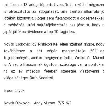
mindössze 18 adogatópontot veszített, ezúttal négyszer
is elveszítette az adogatását, ami szintén ellenfele jó
játékát bizonyítja. Roger sem fukarkodott a dicséretekkel:
a mérkőzés utáni sajtótájékoztatón azt jósolta, hogy a
japán játékos rövidesen a top 10 tagja lesz.
Novak Djokovic így Nishikori Kei ellen szállhat ringbe, hogy
továbblépve a hét végén megismételje 2011-es
teljesítményét, amikor megnyerte Indian Wellst és Miamit
is. A szerb klasszisnak égetően szüksége van a pontokra,
ha az év második felében szeretné visszavenni a
világelsőséget Rafa Nadaltól.
Eredmények:
Novak Djokovic – Andy Murray 7/5 6/3