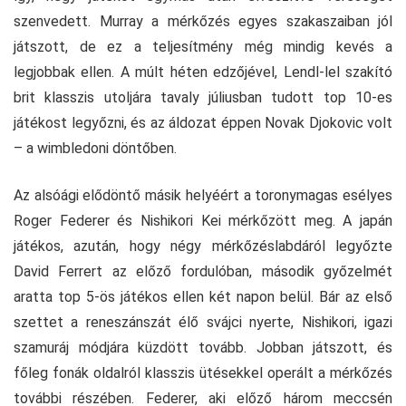
szenvedett. Murray a mérkőzés egyes szakaszaiban jól
játszott, de ez a teljesítmény még mindig kevés a
legjobbak ellen. A múlt héten edzőjével, Lendl-lel szakító
brit klasszis utoljára tavaly júliusban tudott top 10-es
játékost legyőzni, és az áldozat éppen Novak Djokovic volt
– a wimbledoni döntőben.
Az alsóági elődöntő másik helyéért a toronymagas esélyes
Roger Federer és Nishikori Kei mérkőzött meg. A japán
játékos, azután, hogy négy mérkőzéslabdáról legyőzte
David Ferrert az előző fordulóban, második győzelmét
aratta top 5-ös játékos ellen két napon belül. Bár az első
szettet a reneszánszát élő svájci nyerte, Nishikori, igazi
szamuráj módjára küzdött tovább. Jobban játszott, és
főleg fonák oldalról klasszis ütésekkel operált a mérkőzés
további részében. Federer, aki előző három meccsén