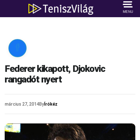
MENU

Federer kikapott, Djokovic
rangadót nyert
március 27, 2014
By
Írókéz