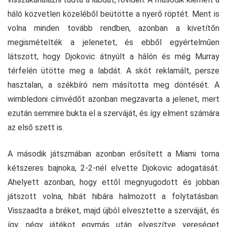
háló közvetlen közeléből beütötte a nyerő röptét. Ment is
volna minden tovább rendben, azonban a kivetítőn
megismételték a jelenetet, és ebből egyértelműen
látszott, hogy Djokovic átnyúlt a hálón és még Murray
térfelén ütötte meg a labdát. A skót reklamált, persze
hasztalan, a székbíró nem másította meg döntését. A
wimbledoni címvédőt azonban megzavarta a jelenet, mert
ezután semmire bukta el a szerváját, és így elment számára
az első szett is.
A második játszmában azonban erősített a Miami torna
kétszeres bajnoka, 2-2-nél elvette Djokovic adogatását.
Ahelyett azonban, hogy ettől megnyugodott és jobban
játszott volna, hibát hibára halmozott a folytatásban.
Visszaadta a bréket, majd újból elvesztette a szerváját, és
így, négy játékot egymás után elveszítve vereséget