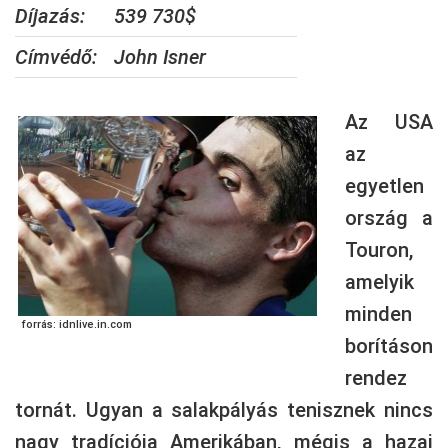
Díjazás:
539 730$
Címvédő:
John Isner
Az USA
az
egyetlen
ország a
Touron,
amelyik
minden
forrás: idnlive.in.com
borításon
rendez
tornát. Ugyan a salakpályás tenisznek nincs
nagy tradíciója Amerikában, mégis a hazai