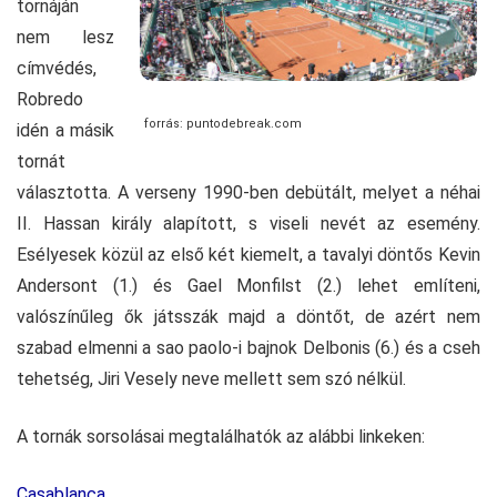
tornáján
nem lesz
címvédés,
Robredo
forrás: puntodebreak.com
idén a másik
tornát
választotta. A verseny 1990-ben debütált, melyet a néhai
II. Hassan király alapított, s viseli nevét az esemény.
Esélyesek közül az első két kiemelt, a tavalyi döntős Kevin
Andersont (1.) és Gael Monfilst (2.) lehet említeni,
valószínűleg ők játsszák majd a döntőt, de azért nem
szabad elmenni a sao paolo-i bajnok Delbonis (6.) és a cseh
tehetség, Jiri Vesely neve mellett sem szó nélkül.
A tornák sorsolásai megtalálhatók az alábbi linkeken:
Casablanca