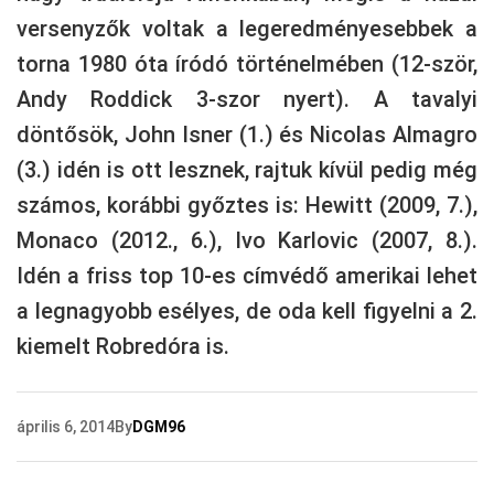
versenyzők voltak a legeredményesebbek a
torna 1980 óta íródó történelmében (12-ször,
Andy Roddick 3-szor nyert). A tavalyi
döntősök, John Isner (1.) és Nicolas Almagro
(3.) idén is ott lesznek, rajtuk kívül pedig még
számos, korábbi győztes is: Hewitt (2009, 7.),
Monaco (2012., 6.), Ivo Karlovic (2007, 8.).
Idén a friss top 10-es címvédő amerikai lehet
a legnagyobb esélyes, de oda kell figyelni a 2.
kiemelt Robredóra is.
április 6, 2014
By
DGM96