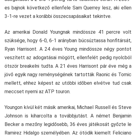
es bajnok következő ellenfele Sam Querrey lesz, aki ellen
3-1-re vezet a korábbi összecsapásaikat tekintve.
Az amerikai Donald Youngnak mindössze 41 percre volt
szüksége, hogy 6-0, 6-1 arányban búcsúztassa honfitársát,
Ryan Harrisont. A 24 éves Young mindössze négy pontot
veszített az adogatásai mögött, ellenfelét pedig nyolcból
ötször breakelni tudta. A 21 éves Harrisont pár éve még a
jövő egyik nagy reménységének tartották Raonic és Tomic
mellett, ehhez képest az utóbbi időben elvétve tud csak
meccset nyerni az ATP touron.
Youngon kívül két másik amerikai, Michael Russell és Steve
Johnson is kiharcolta a továbbjutást. A német Benjamin
Becker a mezőny legidősebb, 36 éves játékosát győzte le
Ramirez Hidalgo személyében. Az ötödik kiemelt Feliciano