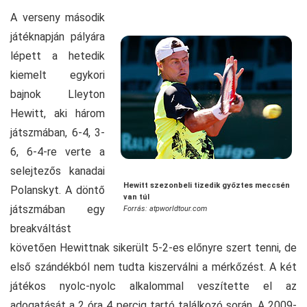
A verseny második
játéknapján pályára
lépett a hetedik
kiemelt egykori
bajnok Lleyton
Hewitt, aki három
játszmában, 6-4, 3-
6, 6-4-re verte a
selejtezős kanadai
Hewitt szezonbeli tizedik győztes meccsén
Polanskyt. A döntő
van túl
játszmában egy
Forrás: atpworldtour.com
breakváltást
követően Hewittnak sikerült 5-2-es előnyre szert tenni, de
első szándékból nem tudta kiszerválni a mérkőzést. A két
játékos nyolc-nyolc alkalommal veszítette el az
adogatását a 2 óra 4 percig tartó találkozó során. A 2009-