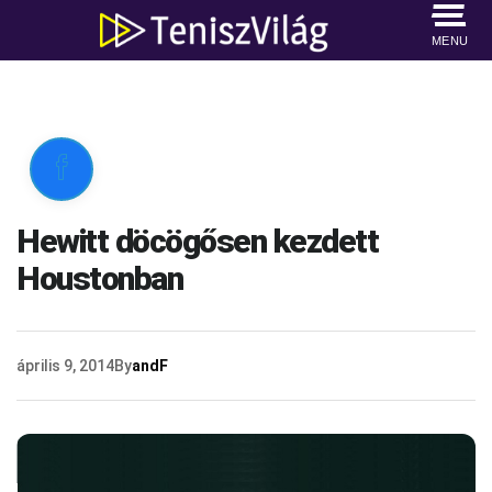
MENU

Hewitt döcögősen kezdett
Houstonban
április 9, 2014
By
andF