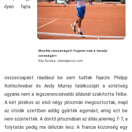
ilyen fajta
Monfils visszavágott Fognini-nak a tavalyi
vereségért
Kép forrása: rolandgarros.com
összecsapást ráadásul be sem tudtak fejezni. Philipp
Kohlschreiber és Andy Murray találkozóját a sötétség
ugyanis nem a legszerencsésebb állásnál szakította félbe.
A két játékos az első négy játszmán megosztoztak, majd
az ötödik szettben addig gyűrték egymást, amíg ezt be
nem szüntették. A döntő játszmában az állás jelenleg 7-7, a
folytatás pedig ma délután lesz. A francia közönség egy