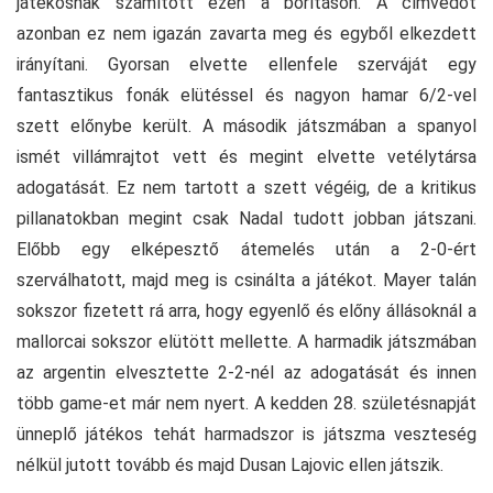
játékosnak számított ezen a borításon. A címvédőt
azonban ez nem igazán zavarta meg és egyből elkezdett
irányítani. Gyorsan elvette ellenfele szerváját egy
fantasztikus fonák elütéssel és nagyon hamar 6/2-vel
szett előnybe került. A második játszmában a spanyol
ismét villámrajtot vett és megint elvette vetélytársa
adogatását. Ez nem tartott a szett végéig, de a kritikus
pillanatokban megint csak Nadal tudott jobban játszani.
Előbb egy elképesztő átemelés után a 2-0-ért
szerválhatott, majd meg is csinálta a játékot. Mayer talán
sokszor fizetett rá arra, hogy egyenlő és előny állásoknál a
mallorcai sokszor elütött mellette. A harmadik játszmában
az argentin elvesztette 2-2-nél az adogatását és innen
több game-et már nem nyert. A kedden 28. születésnapját
ünneplő játékos tehát harmadszor is játszma veszteség
nélkül jutott tovább és majd Dusan Lajovic ellen játszik.