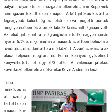
pályát, folyamatosan mozgatta ellenfelét, ami Seppi-nek
nem igazán feküdt ezen a napon. A két játékos között a
legnagyobb különbség az első szerva mögötti pontok
megnyerésében és a break labdák kihasználtságában volt.
Az első játszmát a világranglista ötödik nagyon simán
nyerte 6/2-re, majd miután a második szettben behúzta a
rövidítést, el is döntötte a mérkőzést. A záró szakaszra az
olasz teljesen megtört és Ferrer könnyed győzelmet
könyvelhetett el egy 6/3 után. A valenciai játékos
következő ellenfele a dél-afrikai Kevin Anderson lesz.
Több
mérkőzés is
öt szettig
tartott ezen
a napon. Egy