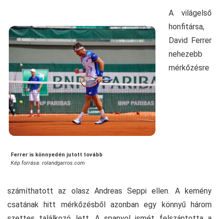
A világelső
honfitársa,
David Ferrer
nehezebb
mérkőzésre
Ferrer is könnyedén jutott tovább
Kép forrása: rolandgarros.com
számíthatott az olasz Andreas Seppi ellen. A kemény
csatának hitt mérkőzésből azonban egy könnyű három
szettes találkozó lett. A spanyol ismét felszántotta a