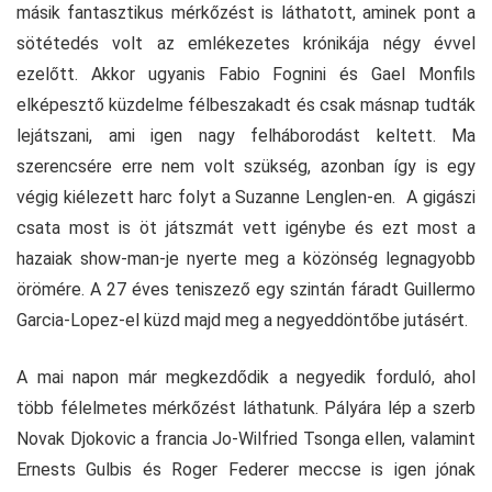
másik fantasztikus mérkőzést is láthatott, aminek pont a
sötétedés volt az emlékezetes krónikája négy évvel
ezelőtt. Akkor ugyanis Fabio Fognini és Gael Monfils
elképesztő küzdelme félbeszakadt és csak másnap tudták
lejátszani, ami igen nagy felháborodást keltett. Ma
szerencsére erre nem volt szükség, azonban így is egy
végig kiélezett harc folyt a Suzanne Lenglen-en. A gigászi
csata most is öt játszmát vett igénybe és ezt most a
hazaiak show-man-je nyerte meg a közönség legnagyobb
örömére. A 27 éves teniszező egy szintán fáradt Guillermo
Garcia-Lopez-el küzd majd meg a negyeddöntőbe jutásért.
A mai napon már megkezdődik a negyedik forduló, ahol
több félelmetes mérkőzést láthatunk. Pályára lép a szerb
Novak Djokovic a francia Jo-Wilfried Tsonga ellen, valamint
Ernests Gulbis és Roger Federer meccse is igen jónak