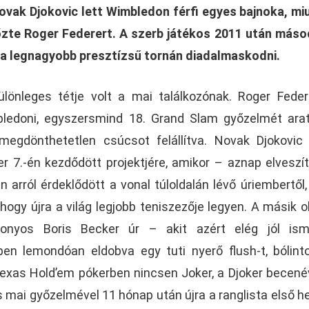
vak Djokovic lett Wimbledon férfi egyes bajnoka, mi
zte Roger Federert. A szerb játékos 2011 után más
 a legnagyobb presztízsű tornán diadalmaskodni.
lönleges tétje volt a mai találkozónak. Roger Feder
bledoni, egyszersmind 18. Grand Slam győzelmét ara
 megdönthetetlen csúcsot felállítva. Novak Djokovic
r 7.-én kezdődött projektjére, amikor – aznap elveszí
 arról érdeklődött a vonal túloldalán lévő úriembertől,
hogy újra a világ legjobb teniszezője legyen. A másik o
izonyos Boris Becker úr – akit azért elég jól ism
en lemondóan eldobva egy tuti nyerő flush-t, bólint
a Texas Hold’em pókerben nincsen Joker, a Djoker becené
 mai győzelmével 11 hónap után újra a ranglista első he