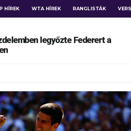
P HÍREK
WTA HÍREK
RANGLISTÁK
VER
zdelemben legyőzte Federert a
en