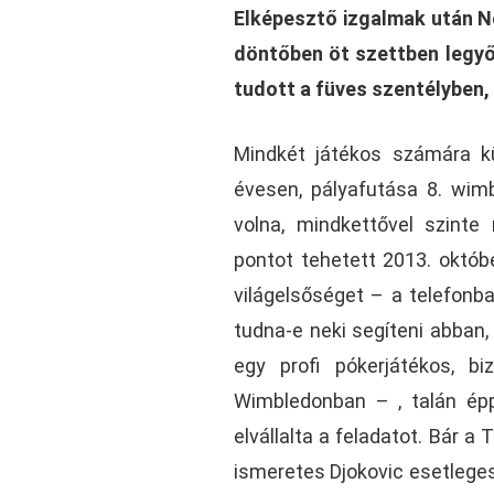
Elképesztő izgalmak után No
döntőben öt szettben legyő
tudott a füves szentélyben,
Mindkét játékos számára kü
évesen, pályafutása 8. wim
volna, mindkettővel szinte
pontot tehetett 2013. októbe
világelsőséget – a telefonban
tudna-e neki segíteni abban, 
egy profi pókerjátékos, b
Wimbledonban – , talán épp
elvállalta a feladatot. Bár 
ismeretes Djokovic esetleges