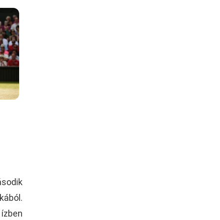
ásodik
kából.
ízben