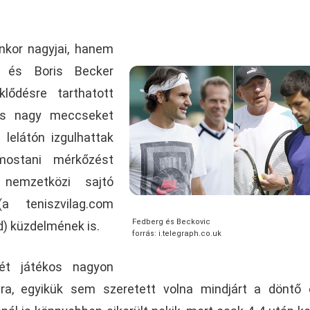
nkor nagyjai, hanem
g és Boris Becker
lődésre tarthatott
is nagy meccseket
 lelátón izgulhattak
 mostani mérkőzést
nemzetközi sajtó
 teniszvilag.com
Fedberg és Beckovic
ed) küzdelmének is.
forrás: i.telegraph.co.uk
ét játékos nagyon
ira, egyikük sem szeretett volna mindjárt a döntő 