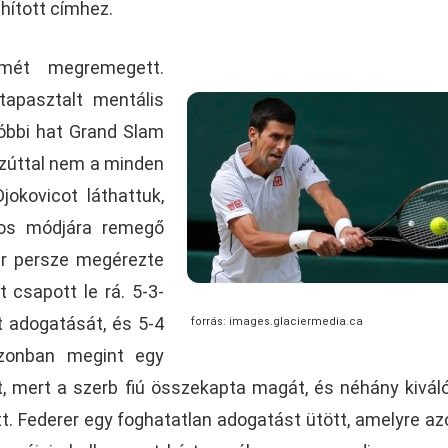
áhított címhez.
mét megremegett.
tapasztalt mentális
tóbbi hat Grand Slam
 Ezúttal nem a minden
jokovicot láthattuk,
kos módjára remegő
er persze megérezte
 csapott le rá. 5-3-
t adogatását, és 5-4
forrás: images.glaciermedia.ca
 azonban megint egy
t, mert a szerb fiú összekapta magát, és néhány kivál
t. Federer egy foghatatlan adogatást ütött, amelyre a