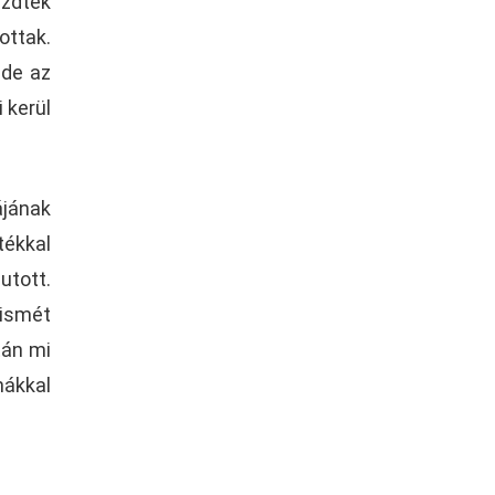
ezdték
ottak.
 de az
 kerül
ájának
tékkal
utott.
 ismét
tán mi
nákkal