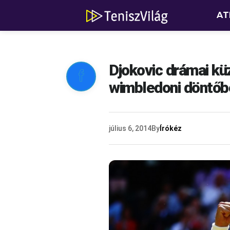
AT
Djokovic drámai kü

wimbledoni döntőb
július 6, 2014
By
Írókéz