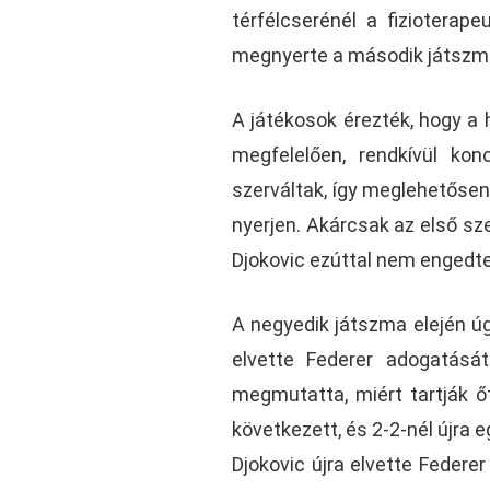
térfélcserénél a fizioterape
megnyerte a második játszmá
A játékosok érezték, hogy a 
megfelelően, rendkívül kon
szerváltak, így meglehetősen
nyerjen. Akárcsak az első sze
Djokovic ezúttal nem engedte 
A negyedik játszma elején úg
elvette Federer adogatásá
megmutatta, miért tartják ő
következett, és 2-2-nél újra e
Djokovic újra elvette Federe