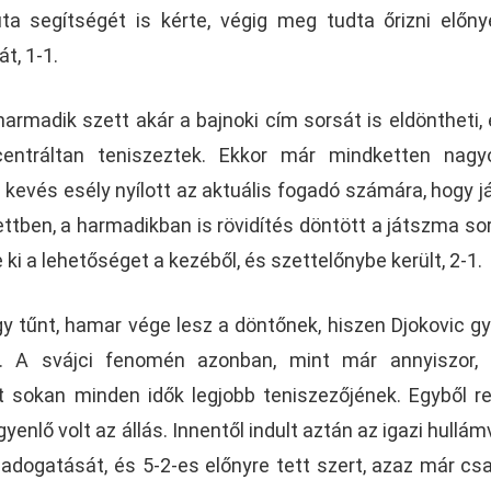
uta segítségét is kérte, végig meg tudta őrizni előny
t, 1-1.
harmadik szett akár a bajnoki cím sorsát is eldöntheti,
centráltan teniszeztek. Ekkor már mindketten nagy
 kevés esély nyílott az aktuális fogadó számára, hogy j
ttben, a harmadikban is rövidítés döntött a játszma sor
ki a lehetőséget a kezéből, és szettelőnybe került, 2-1.
y tűnt, hamar vége lesz a döntőnek, hiszen Djokovic g
t. A svájci fenomén azonban, mint már annyiszor, 
t sokan minden idők legjobb teniszezőjének. Egyből r
gyenlő volt az állás. Innentől indult aztán az igazi hullám
r adogatását, és 5-2-es előnyre tett szert, azaz már cs