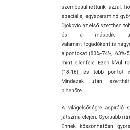
szembesülhettünk azzal, ho
speciális, egyszersmind gyön
Djokovic az első szettben töb
és a második adog
valamint fogadóként is nagy
a pontokat (83%-74%, 63%-50
mint ellenfele. Ezen kívül t
(18-16), és több pontot i
Mindezek után szetthátr
pihenőre…
A világelsőségre aspiráló
játszma elején. Gyorsabb ritm
Ennek köszönhetően gyors