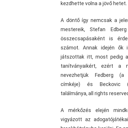
kezdhette volna a jövő hetet.
A döntő így nemcsak a jele
mestereik, Stefan Edber
összecsapásaként is érdek
számot. Annak idején ők 
játszottak itt, most pedig a
tanítványaikért, ezért a
nevezhetjük Fedberg (a 
címkéje) és Beckovic (a
találmánya, all rights reserv
A mérkőzés elején mindk
vigyázott az adogatójátéka