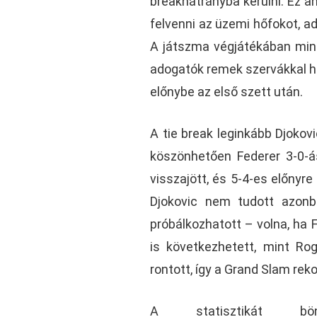
breakhátrányba kerülni. Ez a
felvenni az üzemi hőfokot, a
A játszma végjátékában mind
adogatók remek szervákkal hárí
előnybe az első szett után.
A tie break leginkább Djokov
köszönhetően Federer 3-0-ás
visszajött, és 5-4-es előnyre
Djokovic nem tudott azonba
próbálkozhatott – volna, ha 
is következhetett, mint Rog
rontott, így a Grand Slam reko
A statisztikát bö