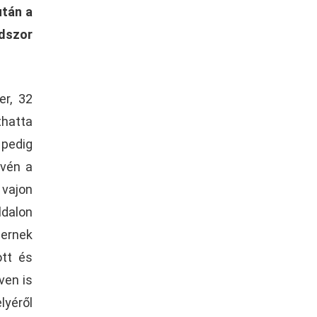
után a
odszor
er, 32
thatta
 pedig
tvén a
 vajon
ldalon
ernek
ott és
ven is
lyéről