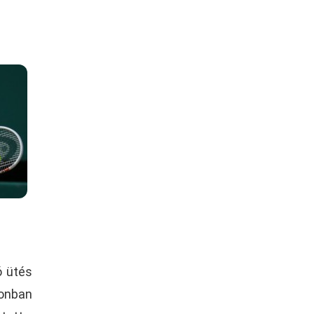
ó ütés
zonban