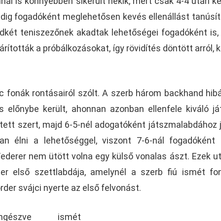
nnál is könnyebben sikerült nekik, mert csak 4-4 után k
ddig fogadóként meglehetősen kevés ellenállást tanúsít
két teniszezőnek akadtak lehetőségei fogadóként is,
tották a próbálkozásokat, így rövidítés döntött arról, ki
ic fonák rontásairól szólt. A szerb három backhand hib
 előnybe került, ahonnan azonban ellenfele kiváló já
 tett szert, majd 6-5-nél adogatóként játszmalabdához j
n élni a lehetőséggel, viszont 7-6-nál fogadóként
Federer nem ütött volna egy külső vonalas ászt. Ezek u
er első szettlabdája, amelynél a szerb fiú ismét fo
rder svájci nyerte az első felvonást.
ngészve ismét