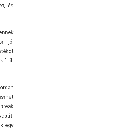
ét, és
 ennek
on jól
átékot
sáról.
yorsan
ismét
ebreak
vasút.
ak egy