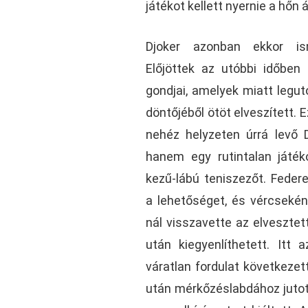
játékot kellett nyernie a hőn 
Djoker azonban ekkor is
Előjöttek az utóbbi időben 
gondjai, amelyek miatt legu
döntőjéből ötöt elveszített.
nehéz helyzeten úrrá levő D
hanem egy rutintalan játé
kezű-lábú teniszezőt. Feder
a lehetőséget, és vércseként
nál visszavette az elvesztet
után kiegyenlíthetett. Itt
váratlan fordulat következet
után mérkőzéslabdához jutot