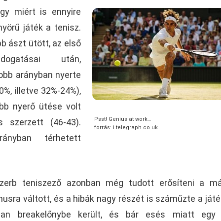
gy miért is ennyire
yörű játék a tenisz.
b ászt ütött, az első
atásai után,
obb arányban nyerte
%, illetve 32%-24%),
öbb nyerő ütése volt
Psst! Genius at work…
s szerzett (46-43).
forrás: i.telegraph.co.uk
ányban térhetett
 szerb teniszező azonban még tudott erősíteni a m
usra váltott, és a hibák nagy részét is száműzte a játé
an breakelőnybe került, és bár esés miatt egy 