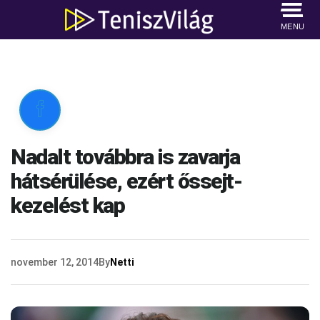
MENU

Nadalt továbbra is zavarja
hátsérülése, ezért őssejt-
kezelést kap
november 12, 2014
By
Netti