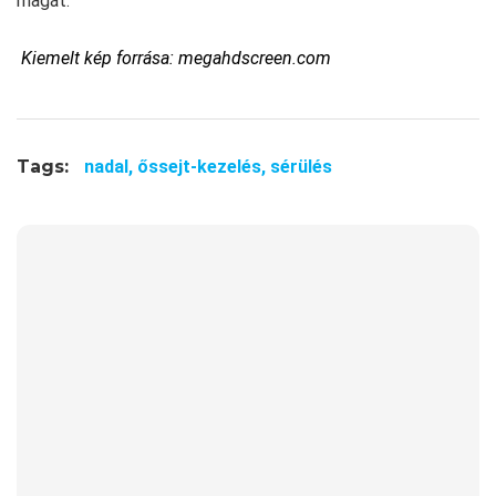
magát.
Kiemelt kép forrása:
megahdscreen.com
Tags:
nadal,
őssejt-kezelés,
sérülés