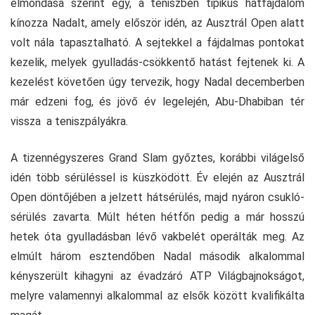
elmondása szerint egy, a teniszben tipikus hátfájdalom
kínozza Nadalt, amely először idén, az Ausztrál Open alatt
volt nála tapasztalható. A sejtekkel a fájdalmas pontokat
kezelik, melyek gyulladás-csökkentő hatást fejtenek ki. A
kezelést követően úgy tervezik, hogy Nadal decemberben
már edzeni fog, és jövő év legelején, Abu-Dhabiban tér
vissza a teniszpályákra.
A tizennégyszeres Grand Slam győztes, korábbi világelső
idén több sérüléssel is küszködött. Év elején az Ausztrál
Open döntőjében a jelzett hátsérülés, majd nyáron csukló-
sérülés zavarta. Múlt héten hétfőn pedig a már hosszú
hetek óta gyulladásban lévő vakbelét operálták meg. Az
elmúlt három esztendőben Nadal második alkalommal
kényszerült kihagyni az évadzáró ATP Világbajnokságot,
melyre valamennyi alkalommal az elsők között kvalifikálta