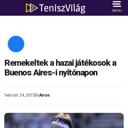
MENU

Remekeltek a hazai játékosok a
Buenos Aires-i nyitónapon
február 24, 2015
By
Airon