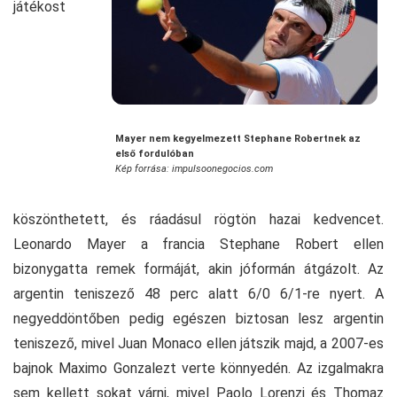
játékost
Mayer nem kegyelmezett Stephane Robertnek az
első fordulóban
Kép forrása: impulsoonegocios.com
köszönthetett, és ráadásul rögtön hazai kedvencet.
Leonardo Mayer a francia Stephane Robert ellen
bizonygatta remek formáját, akin jóformán átgázolt. Az
argentin teniszező 48 perc alatt 6/0 6/1-re nyert. A
negyeddöntőben pedig egészen biztosan lesz argentin
teniszező, mivel Juan Monaco ellen játszik majd, a 2007-es
bajnok Maximo Gonzalezt verte könnyedén. Az izgalmakra
sem kellett sokat várni, mivel Paolo Lorenzi és Thomaz