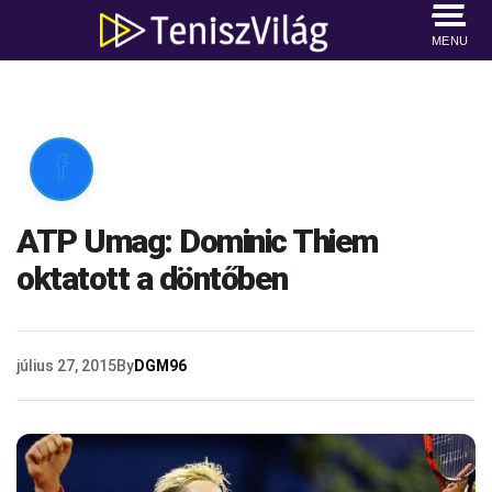
MENU

ATP Umag: Dominic Thiem
oktatott a döntőben
július 27, 2015
By
DGM96