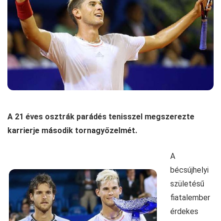
A 21 éves osztrák parádés tenisszel megszerezte
karrierje második tornagyőzelmét.
A
bécsújhelyi
születésű
fiatalember
érdekes