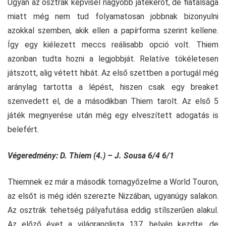
Ugyan az osztrák képvisel nagyobb játékerőt, de fiatalsága
miatt még nem tud folyamatosan jobbnak bizonyulni
azokkal szemben, akik ellen a papírforma szerint kellene.
Így egy kiélezett meccs reálisabb opció volt. Thiem
azonban tudta hozni a legjobbját. Relatíve tökéletesen
játszott, alig vétett hibát. Az első szettben a portugál még
aránylag tartotta a lépést, hiszen csak egy breaket
szenvedett el, de a másodikban Thiem tarolt. Az első 5
játék megnyerése után még egy elveszített adogatás is
belefért.
Végeredmény: D. Thiem (4.) – J. Sousa 6/4 6/1
Thiemnek ez már a második tornagyőzelme a World Touron,
az elsőt is még idén szerezte Nizzában, ugyanúgy salakon.
Az osztrák tehetség pályafutása eddig stílszerűen alakul.
Az előző évet a világranglista 137. helyén kezdte, de