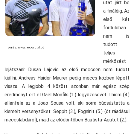
utat járt be
a fináléig. Az
első két
fordulóban
nem is
tudott
forrás: www.record.xl.pt
teljes
mérkőzést
lejátszani: Dusan Lajovic az első meccsen nem tudott
kiállni, Andreas Haider-Maurer pedig meccs közben lépett
vissza. A legjobb 4 között azonban már egész szép
eredményt ért el Gael Monfils (1.) legyőzésével. Thiem (4.)
ellenfele az a Joao Sousa volt, aki sorra búcsúztatta a
kiemelt versenyzőket: Seppit (3.), Fogninit (5.) (őt ráadásul
meccslabdáról), majd az elődöntőben Bautista-Agutot (2.).