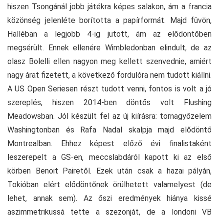
hiszen Tsongánál jobb játékra képes salakon, ám a francia
közönség jelenléte borította a papírformát. Majd füvön,
Halléban a legjobb 4-ig jutott, ám az elődöntőben
megsérült. Ennek ellenére Wimbledonban elindult, de az
olasz Bolelli ellen nagyon meg kellett szenvednie, amiért
nagy árat fizetett, a következő fordulóra nem tudott kiállni.
A US Open Seriesen részt tudott venni, fontos is volt a jó
szereplés, hiszen 2014-ben döntős volt Flushing
Meadowsban. Jól készült fel az új kiírásra: tornagyőzelem
Washingtonban és Rafa Nadal skalpja majd elődöntő
Montrealban. Ehhez képest előző évi finalistaként
leszerepelt a GS-en, meccslabdáról kapott ki az első
körben Benoit Pairetől. Ezek után csak a hazai pályán,
Tokióban elért elődöntőnek örülhetett valamelyest (de
lehet, annak sem). Az őszi eredmények hiánya kissé
aszimmetrikussá tette a szezonját, de a londoni VB