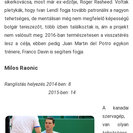
sikerkovácsa, most már ex-edzője, Roger Rasheed. Voltak
pletykák, hogy Ivan Lendl fogja tovább patronálni a nagyon
tehetséges, de mentálisan még nem megfelelő képességű
bolgár teniszezőt, több ízben találkoztak is, ám a projekt
nem valósult meg. 2016-ban természetesen a visszatérés
lesz a célja, ebben pedig Juan Martin del Potro egykori
trénere, Franco Davin is segíteni fogja.
Milos Raonic
Ranglistás helyezés 2014-ben: 8
2015-ben: 14
A kanadai
szervagép,
van olyan
tehetséges,