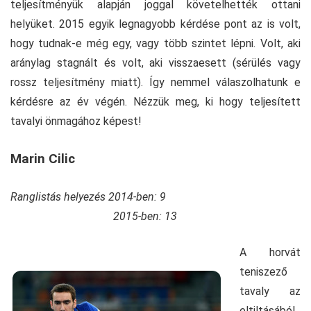
teljesítményük alapján joggal követelhették ottani
helyüket. 2015 egyik legnagyobb kérdése pont az is volt,
hogy tudnak-e még egy, vagy több szintet lépni. Volt, aki
aránylag stagnált és volt, aki visszaesett (sérülés vagy
rossz teljesítmény miatt). Így nemmel válaszolhatunk e
kérdésre az év végén. Nézzük meg, ki hogy teljesített
tavalyi önmagához képest!
Marin Cilic
Ranglistás helyezés 2014-ben: 9
2015-ben: 13
A horvát
teniszező
tavaly az
eltiltásából