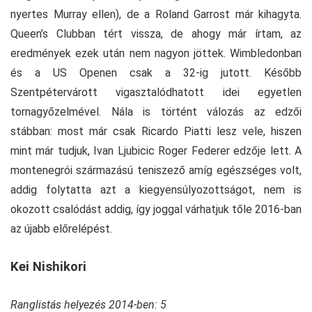
nyertes Murray ellen), de a Roland Garrost már kihagyta.
Queen’s Clubban tért vissza, de ahogy már írtam, az
eredmények ezek után nem nagyon jöttek. Wimbledonban
és a US Openen csak a 32-ig jutott. Később
Szentpétervárott vigasztalódhatott idei egyetlen
tornagyőzelmével. Nála is történt válozás az edzői
stábban: most már csak Ricardo Piatti lesz vele, hiszen
mint már tudjuk, Ivan Ljubicic Roger Federer edzője lett. A
montenegrói származású teniszező amíg egészséges volt,
addig folytatta azt a kiegyensúlyozottságot, nem is
okozott csalódást addig, így joggal várhatjuk tőle 2016-ban
az újabb előrelépést.
Kei Nishikori
Ranglistás helyezés 2014-ben: 5