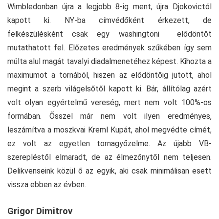
Wimbledonban újra a legjobb 8-ig ment, újra Djokovictól
kapott ki. NY-ba címvédőként érkezett, de
felkészülésként csak egy washingtoni elődöntőt
mutathatott fel. Előzetes eredmények szűkében így sem
múlta alul magát tavalyi diadalmenetéhez képest. Kihozta a
maximumot a tornából, hiszen az elődöntőig jutott, ahol
megint a szerb világelsőtől kapott ki. Bár, állítólag azért
volt olyan egyértelmű vereség, mert nem volt 100%-os
formában. Ősszel már nem volt ilyen eredményes,
leszámítva a moszkvai Kreml Kupát, ahol megvédte címét,
ez volt az egyetlen tornagyőzelme. Az újabb VB-
szerepléstől elmaradt, de az élmezőnytől nem teljesen.
Delikvenseink közül ő az egyik, aki csak minimálisan esett
vissza ebben az évben.
Grigor Dimitrov