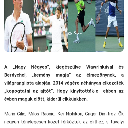
A „Nagy Négyes”, kiegészülve Wawrinkával és
Berdychel, „kemény magja” az élmezőnynek, a
világranglista alapján. 2014 végére néhányan elkezdték
„kopogtatni az ajtót”. Hogy kinyitották-e ebben az
évben maguk előtt, kiderül cikkünkben.
Marin Cilic, Milos Raonic, Kei Nishikori, Grigor Dimitrov. Ők
négyen ténylegesen közel férkőztek az elithez, s tavalyi