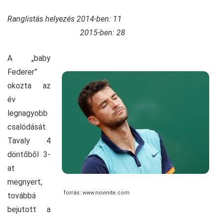
Ranglistás helyezés 2014-ben: 11
2015-ben: 28
A „baby
Federer”
okozta az
év
legnagyobb
csalódását.
Tavaly 4
döntőből 3-
at
megnyert,
forrás: www.novinite.com
továbbá
bejutott a