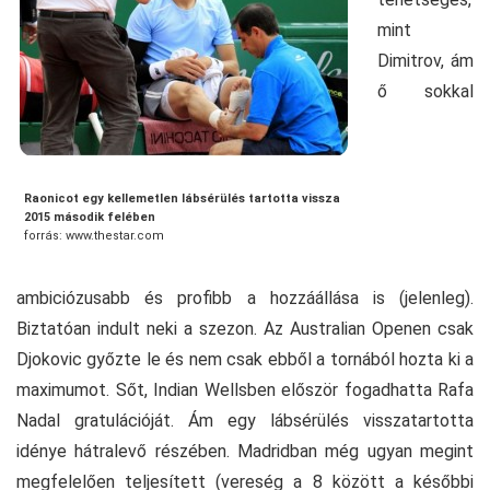
mint
Dimitrov, ám
ő sokkal
Raonicot egy kellemetlen lábsérülés tartotta vissza
2015 második felében
forrás: www.thestar.com
ambiciózusabb és profibb a hozzáállása is (jelenleg).
Biztatóan indult neki a szezon. Az Australian Openen csak
Djokovic győzte le és nem csak ebből a tornából hozta ki a
maximumot. Sőt, Indian Wellsben először fogadhatta Rafa
Nadal gratulációját. Ám egy lábsérülés visszatartotta
idénye hátralevő részében. Madridban még ugyan megint
megfelelően teljesített (vereség a 8 között a későbbi