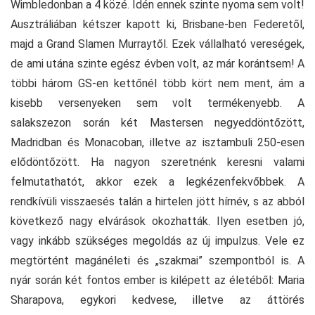
Wimbledonban a 4 közé. Idén ennek szinte nyoma sem volt!
Ausztráliában kétszer kapott ki, Brisbane-ben Federetől,
majd a Grand Slamen Murraytől. Ezek vállalható vereségek,
de ami utána szinte egész évben volt, az már korántsem! A
többi három GS-en kettőnél több kört nem ment, ám a
kisebb versenyeken sem volt termékenyebb. A
salakszezon során két Mastersen negyeddöntőzött,
Madridban és Monacoban, illetve az isztambuli 250-esen
elődöntőzött. Ha nagyon szeretnénk keresni valami
felmutathatót, akkor ezek a legkézenfekvőbbek. A
rendkívüli visszaesés talán a hirtelen jött hírnév, s az abból
következő nagy elvárások okozhatták. Ilyen esetben jó,
vagy inkább szükséges megoldás az új impulzus. Vele ez
megtörtént magánéleti és „szakmai” szempontból is. A
nyár során két fontos ember is kilépett az életéből: Maria
Sharapova, egykori kedvese, illetve az áttörés