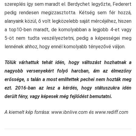
szereplés így sem maradt el. Berdychet legyőzte, Federert
pedig rendesen megizzasztotta. Kétség sem fér hozzá,
alanyaink közül, ő volt legközelebb saját mércéjéhez, hiszen
a top10-ben maradt, de komolyabban a legjobb 4-et vagy
5-öt nem tudta veszélyeztetni, pedig a képességei meg
lennének ahhoz, hogy ennél komolyabb tényezővé váljon.
Tőlük várhattuk tehát idén, hogy változást hozhatnak a
nagyobb versenyekért folyó harcban, ám az élmezőny
erőssége, s talán a most említettek pechei nem hozták meg
ezt. 2016-ban az lesz a kérdés, hogy státuszukra idén
derült fény, vagy képesek még fejlődést bemutatni.
A kiemelt kép forrása: www.ibnlive.com és
www.rediff.com