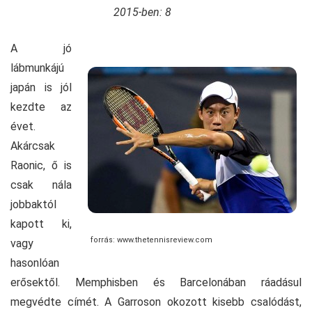
2015-ben: 8
A jó
lábmunkájú
japán is jól
kezdte az
évet.
Akárcsak
Raonic, ő is
csak nála
jobbaktól
kapott ki,
forrás: www.thetennisreview.com
vagy
hasonlóan
erősektől. Memphisben és Barcelonában ráadásul
megvédte címét. A Garroson okozott kisebb csalódást,