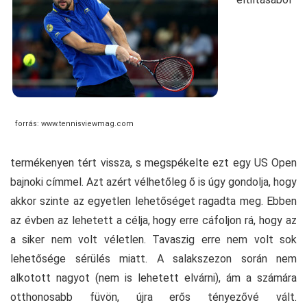
forrás: www.tennisviewmag.com
termékenyen tért vissza, s megspékelte ezt egy US Open
bajnoki címmel. Azt azért vélhetőleg ő is úgy gondolja, hogy
akkor szinte az egyetlen lehetőséget ragadta meg. Ebben
az évben az lehetett a célja, hogy erre cáfoljon rá, hogy az
a siker nem volt véletlen. Tavaszig erre nem volt sok
lehetősége sérülés miatt. A salakszezon során nem
alkotott nagyot (nem is lehetett elvárni), ám a számára
otthonosabb füvön, újra erős tényezővé vált.