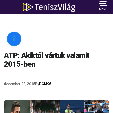
MENU

ATP: Akiktől vártuk valamit
2015-ben
december 28, 2015
By
DGM96