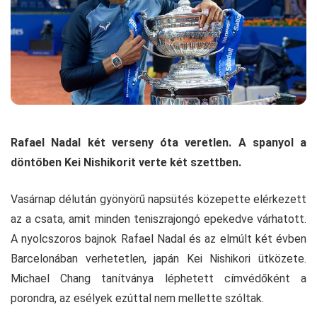
Rafael Nadal két verseny óta veretlen. A spanyol a
döntőben Kei Nishikorit verte két szettben.
Vasárnap délután gyönyörű napsütés közepette elérkezett
az a csata, amit minden teniszrajongó epekedve várhatott.
A nyolcszoros bajnok Rafael Nadal és az elmúlt két évben
Barcelonában verhetetlen, japán Kei Nishikori ütközete.
Michael Chang tanítványa léphetett címvédőként a
porondra, az esélyek ezúttal nem mellette szóltak.