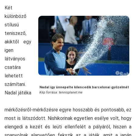
Két
különböző
stílusú
teniszező,
akiktől egy
igen
látványos
csatára
lehetett
számítani.
Nadal így ünnepelte kilencedik barcelonai győzelmét
Nadal játéka
Kép forrása: tennisplanet.me
mérkőzésről-mérkőzésre egyre hosszabb és pontosabb, ez
most is látszódott. Nishikorinak egyetlen esélye volt, hogy
elengedi a kezét és leüti ellenfelét a pályáról, hiszen a
spanyolnak alapvetően fekszik az a játék, amit a japán