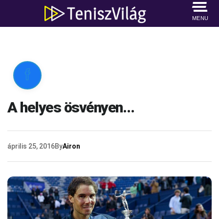
MENU

A helyes ösvényen…
április 25, 2016
By
Airon