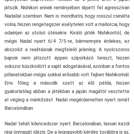
játszik. Nishikori ennek reményében lépett fel agresszívan
Nadallal szemben. Nem is mondhatni, hogy rosszul csinálta
volna, hiszen rengetegszer esélytelen volt a mallorcai, hogy
odaérjen az utolsó ütésekre. Kiváló játék Nishikoritól, de
mégis Nadal nyert 6/4 7/5-re, bármennyire érdekes, ez
abszolút a realitásnak megfelelő jelenleg. A nyolcszoros
bajnok nem játszott éppen sziporkázó teniszt, hiszen
sokszor küszködött a saját adogatásával, azonban a fontos
pillanatokban mégis sokkal erősebb volt fejben Nishikorinál.
Erre főleg a második szett az élő példa, hiszen
gyakorlatilag abban a játékban a japán magától vesztette
el végleg a mérkőzést. Nadal megérdemelten nyert ismét
Barcelonában.
Nadal tehát kilencedszer nyert Barcelonában, lassan kezdi
régi önmagát idézni. De a legnagyobb kérdés továbbra is az,