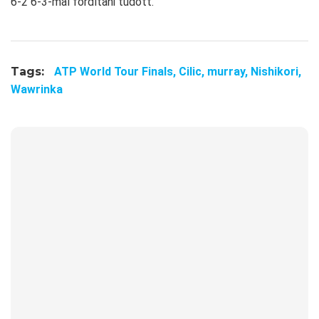
6-2 6-3-mal fordítani tudott.
Tags:
ATP World Tour Finals,
Cilic,
murray,
Nishikori,
Wawrinka