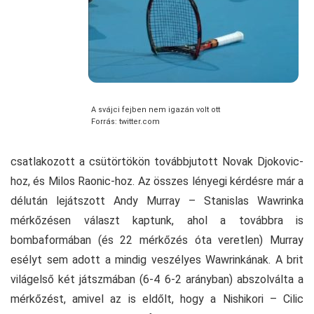
A svájci fejben nem igazán volt ott
Forrás: twitter.com
csatlakozott a csütörtökön továbbjutott Novak Djokovic-
hoz, és Milos Raonic-hoz. Az összes lényegi kérdésre már a
délután lejátszott Andy Murray – Stanislas Wawrinka
mérkőzésen választ kaptunk, ahol a továbbra is
bombaformában (és 22 mérkőzés óta veretlen) Murray
esélyt sem adott a mindig veszélyes Wawrinkának. A brit
világelső két játszmában (6-4 6-2 arányban) abszolválta a
mérkőzést, amivel az is eldőlt, hogy a Nishikori – Cilic