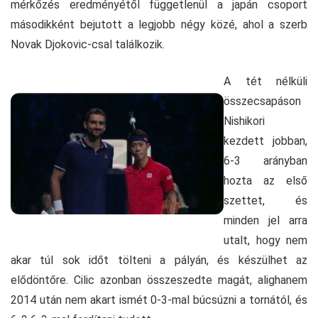
mérkőzés eredményétől függetlenül a japán csoport
másodikként bejutott a legjobb négy közé, ahol a szerb
Novak Djokovic-csal találkozik.
A tét nélküli
összecsapáson
Nishikori
kezdett jobban,
6-3 arányban
hozta az első
szettet, és
minden jel arra
utalt, hogy nem
akar túl sok időt tölteni a pályán, és készülhet az
elődöntőre. Cilic azonban összeszedte magát, alighanem
2014 után nem akart ismét 0-3-mal búcsúzni a tornától, és