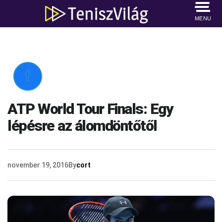
MENU

ATP World Tour Finals: Egy
lépésre az álomdöntőtől
november 19, 2016
By
cort