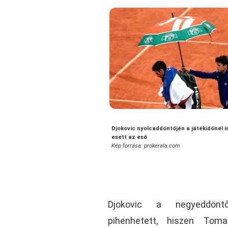
Djokovic nyolcaddöntőjén a játékidőnél i
esett az eső
Kép forrása: prokerala.com
Djokovic a negyeddöntőb
pihenhetett, hiszen Tom