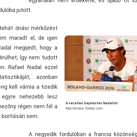
egyáltalán nem érdekelte, és újabb öt s
dulóba jutott.
tehát óriási mérkőzést
em maradt el, de igen
adal megijedt, hogy a
rülhet, így nem tudott
len. Rafael Nadal ezzel
tisztikáját, azonban
ig kell várnia a tizedik
 egyre nehezebb lesz
A váratlan bejelentés Nadaltól
mezőny régen nem fél a
Kép forrása: forbes.com
b borításán sem.
A negyedik fordulóban a francia közöns