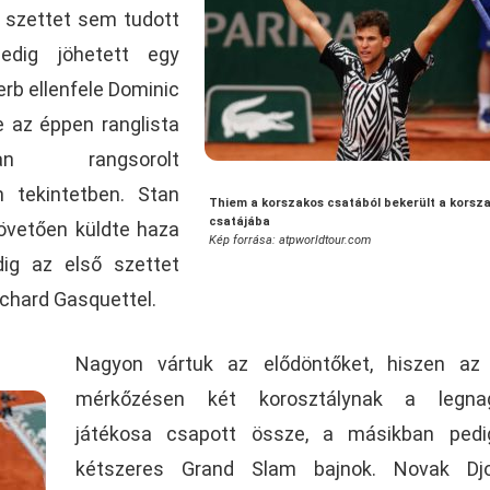
, szettet sem tudott
edig jöhetett egy
erb ellenfele Dominic
 az éppen ranglista
ban rangsorolt
n tekintetben. Stan
Thiem a korszakos csatából bekerült a korsz
csatájába
övetően küldte haza
Kép forrása: atpworldtour.com
dig az első szettet
chard Gasquettel.
Nagyon vártuk az elődöntőket, hiszen az 
mérkőzésen két korosztálynak a legna
játékosa csapott össze, a másikban pedi
kétszeres Grand Slam bajnok. Novak Djo