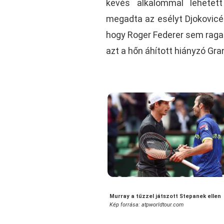
kevés alkalommal lehetet
megadta az esélyt Djokovicé
hogy Roger Federer sem ragado
azt a hőn áhított hiányzó Gra
Murray a tűzzel játszott Stepanek ellen
Kép forrása: atpworldtour.com