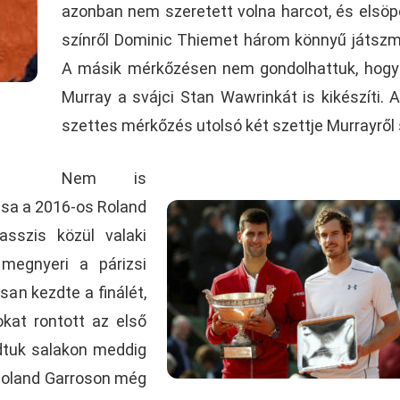
azonban nem szeretett volna harcot, és elsöp
színről Dominic Thiemet három könnyű játsz
A másik mérkőzésen nem gondolhattuk, hogy
Murray a svájci Stan Wawrinkát is kikészíti. 
szettes mérkőzés utolsó két szettje Murrayről 
Nem is
ása a 2016-os Roland
asszis közül valaki
 megnyeri a párizsi
an kezdte a finálét,
okat rontott az első
dtuk salakon meddig
a Roland Garroson még