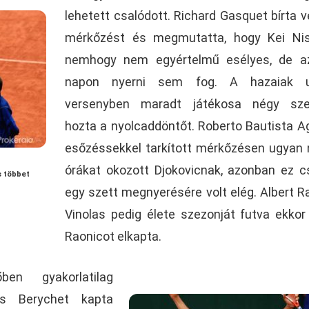
lehetett csalódott. Richard Gasquet bírta v
mérkőzést és megmutatta, hogy Kei Nish
nemhogy nem egyértelmű esélyes, de a
napon nyerni sem fog. A hazaiak u
versenyben maradt játékosa négy sze
hozta a nyolcaddöntőt. Roberto Bautista A
esőzéssekkel tarkított mérkőzésen ugyan
órákat okozott Djokovicnak, azonban ez 
s többet
egy szett megnyerésére volt elég. Albert 
Vinolas pedig élete szezonját futva ekkor
Raonicot elkapta.
en gyakorlatilag
as Berychet kapta