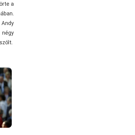
örte a
mában.
 Andy
A négy
szólt.