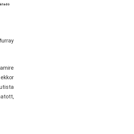
játadó
Murray
 amire
 ekkor
utista
atott,