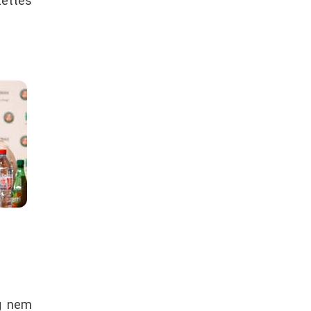
zettes
ég nem