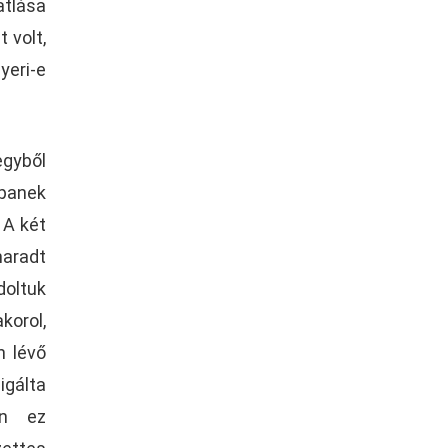
tlása
 volt,
yeri-e
egyből
panek
 A két
maradt
doltuk
korol,
n lévő
igálta
an ez