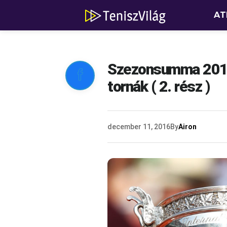
AT
Szezonsumma 2016

tornák ( 2. rész )
december 11, 2016
By
Airon