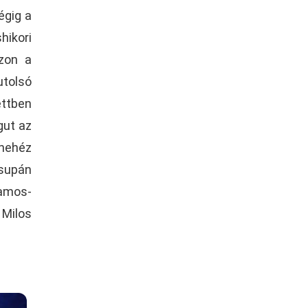
égig a
ikori
zon a
tolsó
ttben
gut az
 nehéz
csupán
Ramos-
 Milos