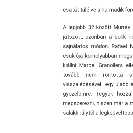
csatát túlélve a harmadik for
A legjobb 32 között Murray 
játszott, azonban a sokk n
sajnálatos módon. Rafael N
csuklója komolyabban megsé
kiállni Marcel Granollers el
tovább nem rontotta sta
visszalépésével egy újabb év
győzelemre. Tegyük hozzá
megszerezni, hiszen már a 
salakkirálytól a legkedvelteb