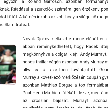
t legyőzni a Roland Garroson, azonban formahanya
knak. Ráadásul a szurkolók számára igen érzékeny pont
tt ütőt. A kérdés inkább az volt, hogy a világelső megn
nd Slam trófeát.
Novak Djokovic elkezdte menetelését és 
abban reménykedhetett, hogy Radek Ste
megkönnyítve a dolgát, kiejti Andy Murrayt.
napos thriller végén azonban Andy Murray 
állva és öt szettben továbbjutott. Gon
Murray a következő mérkőzésén csupán gya
azonban Mathias Borgue a top formájába
Paul-Henri Mathieu játékát idézve, megránc
az oroszlán bajszát. Murrayt azonb