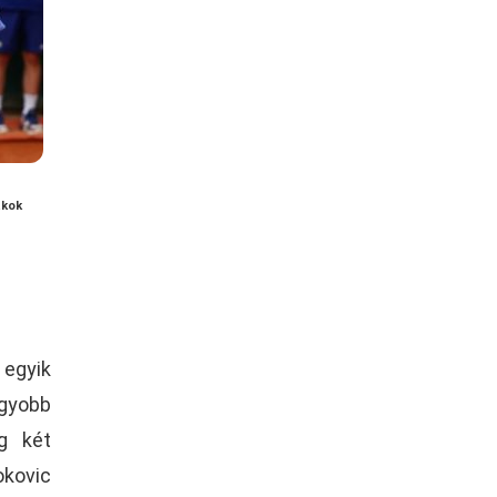
akok
egyik
gyobb
g két
kovic