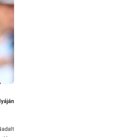
lyáján
Nadalt