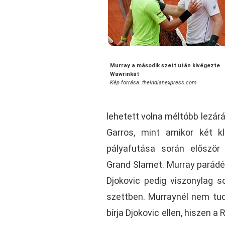
Murray a második szett után kivégezte
Wawrinkát
Kép forrása: theindianexpress.com
lehetett volna méltóbb lezár
Garros, mint amikor két kl
pályafutása során először
Grand Slamet. Murray parádés
Djokovic pedig viszonylag s
szettben. Murraynél nem tu
bírja Djokovic ellen, hiszen 