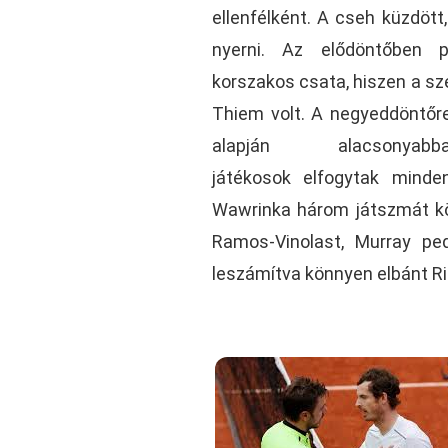
ellenfélként. A cseh küzdött
nyerni. Az elődöntőben p
korszakos csata, hiszen a sz
Thiem volt. A negyeddöntőre
alapján alacsonyab
játékosok elfogytak minde
Wawrinka három játszmát k
Ramos-Vinolast, Murray pe
leszámítva könnyen elbánt Ri