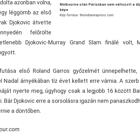
ndolta azonban volna,
Melbourne után Párizsban sem változott a dí
képe
egy léggömb az első
Kép forrása: theindianexpress.com
ak Djokovic átvette
nyedén felőrölte
tetlenebb Djokovic-Murray Grand Slam finálé volt, 
ogyott.
futása első Roland Garros győzelmét ünnepelhette,
 Nadal árnyékában tíz évet kellett erre várnia. A szerb
náját nyerte meg, úgyhogy csak a legjobb 16 között Ba
i. Bár Djokovic erre a sorsolásra igazán nem panaszkodh
ernie a döntőben.
tour.com