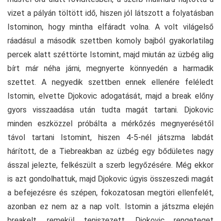
vizet a pályán töltött idő, hiszen jól látszott a folyatásban
Istominon, hogy mintha elfáradt volna. A volt világelső
ráadásul a második szettben komoly bajból gyakorlatilag
percek alatt széttörte Istomint, majd miután az üzbég alig
bírt már néha járni, megnyerte könnyedén a harmadik
szettet. A negyedik szettben ennek ellenére feléledt
Istomin, elvette Djokovic adogatását, majd a break előny
gyors visszaadása után tudta magát tartani. Djokovic
minden eszközzel próbálta a mérkőzés megnyerésétől
távol tartani Istomint, hiszen 4-5-nél játszma labdát
hárított, de a Tiebreakban az üzbég egy bődületes nagy
ásszal jelezte, felkészült a szerb legyőzésére. Még ekkor
is azt gondolhattuk, majd Djokovic úgyis összeszedi magát
a befejezésre és szépen, fokozatosan megtöri ellenfelét,
azonban ez nem az a nap volt. Istomin a játszma elején
breakelt, remekül teniszezett, Djokovic rengeteget