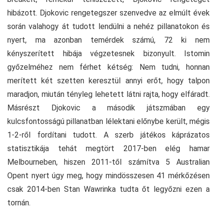
hibázott. Djokovic rengetegszer szenvedve az elmúlt évek
során valahogy át tudott lendülni a nehéz pillanatokon és
nyert, ma azonban temérdek számú, 72 ki nem
kényszerített hibája végzetesnek bizonyult. Istomin
győzelméhez nem férhet kétség: Nem tudni, honnan
merített két szetten keresztül annyi erőt, hogy talpon
maradjon, miután tényleg lehetett látni rajta, hogy elfáradt.
Másrészt Djokovic a második játszmában egy
kulcsfontosságú pillanatban lélektani előnybe került, mégis
1-2-ről fordítani tudott. A szerb játékos káprázatos
statisztikája tehát megtört 2017-ben elég hamar
Melbourneben, hiszen 2011-től számítva 5 Australian
Opent nyert úgy meg, hogy mindösszesen 41 mérkőzésen
csak 2014-ben Stan Wawrinka tudta őt legyőzni ezen a
tornán.