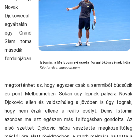
Novak
Djokoviccal
egyáltalán
egy Grand
Slam torna
második
fordulójában
Istomin, a Melbourne-i csoda forgatókönyvének írója
Kép forrása: ausopen.com
megtörténhet az, hogy egyszer csak a semmiből búcsúzik
és pont Melbourneben. Sokan úgy lépnek pályára Novak
Djokovic ellen és valószínűleg a jövőben is úgy fognak,
hogy nem érzik ellene a reális esélyt. Denis Istomin
azonban ma ezt egészen más felfogásban gondolta. Az
első szettet Djokovic hiába vesztette megközelítőleg
másfél óra alatt rövidítésben, a szerb malmára hajtotta a