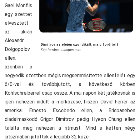
Gael Monfils
egy szettet
elvesztett
az ukrán
Alexandr
Dimitrov az elején szundikált, majd fordított
Dolgopolov
Kép forrása: ausopen.com
ellen,
azonban a
negyedik szettben mégis megsemmisítette ellenfelét egy
6/0-val és továbbjutott, a következő körben
Kohlschreiberrel csap össze. A mai napon két játékosnak is
igen nehezen indult a mérkőzése, hiszen David Ferrer az
amerikai Ernesto Escobedo ellen, a Brisbaneben
diadalmaskodó Grigor Dimitrov pedig Hyeon Chung ellen
találta meg nehezen a ritmust. Mind a ketten négy
játszmában jutottak a legjobb 32 közé.