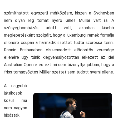
számíthatott egyszerű mérkőzésre, hiszen a Sydneyben
nem olyan rég tornát nyerő Gilles Müller várt rá. A
szőnyegbombázás adott volt, azonban kisebb
meglepetésként szolgált, hogy a luxemburgi remek formája
ellenére csupán a harmadik szettet tudta szorossá tenni.
Raonic Brisbaneben elszenvedett elődöntős veresége
ellenére úgy tűnik kiegyensúlyozottan érkezett az idei
Australian Openre és ezt mi sem bizonyítja jobban, hogy a
friss tornagyőztes Müller szettet sem tudott nyerni ellene.
A nagyobb
játékosok
közül ma
nem nagyon
hibáztak.