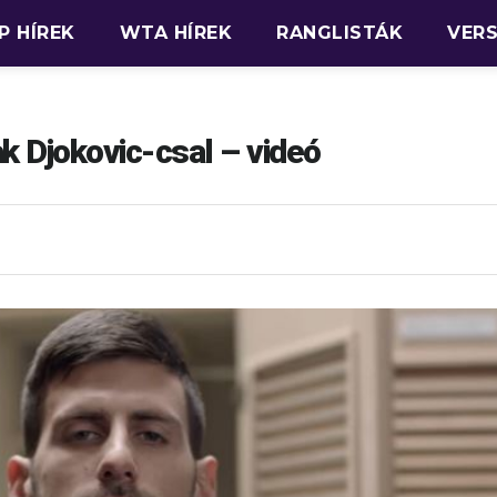
P HÍREK
WTA HÍREK
RANGLISTÁK
VER
 Djokovic-csal – videó