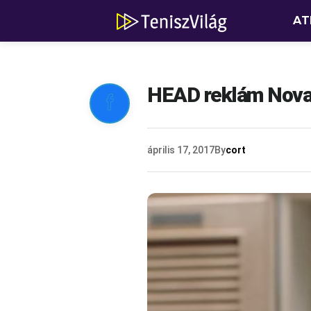
AT
HEAD reklám Novak

április 17, 2017
By
cort