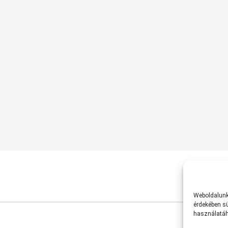
Weboldalunk 
érdekében sü
használatáh