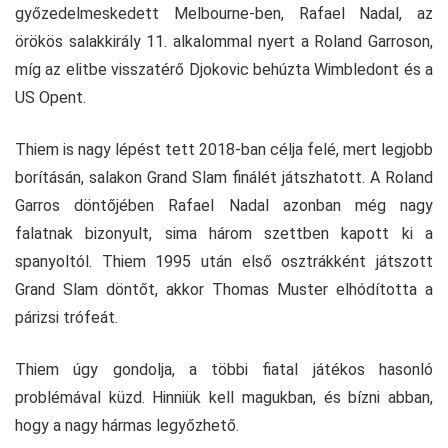
győzedelmeskedett Melbourne-ben, Rafael Nadal, az
örökös salakkirály 11. alkalommal nyert a Roland Garroson,
míg az elitbe visszatérő Djokovic behúzta Wimbledont és a
US Opent.
Thiem is nagy lépést tett 2018-ban célja felé, mert legjobb
borításán, salakon Grand Slam finálét játszhatott. A Roland
Garros döntőjében Rafael Nadal azonban még nagy
falatnak bizonyult, sima három szettben kapott ki a
spanyoltól. Thiem 1995 után első osztrákként játszott
Grand Slam döntőt, akkor Thomas Muster elhódította a
párizsi trófeát.
Thiem úgy gondolja, a többi fiatal játékos hasonló
problémával küzd. Hinniük kell magukban, és bízni abban,
hogy a nagy hármas legyőzhető.