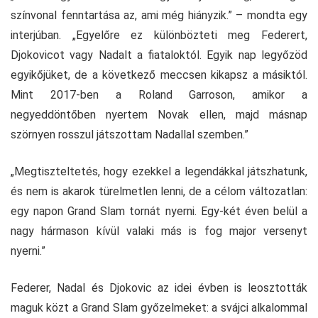
színvonal fenntartása az, ami még hiányzik.” – mondta egy
interjúban. „Egyelőre ez különbözteti meg Federert,
Djokovicot vagy Nadalt a fiataloktól. Egyik nap legyőzöd
egyikőjüket, de a következő meccsen kikapsz a másiktól.
Mint 2017-ben a Roland Garroson, amikor a
negyeddöntőben nyertem Novak ellen, majd másnap
szörnyen rosszul játszottam Nadallal szemben.”
„Megtiszteltetés, hogy ezekkel a legendákkal játszhatunk,
és nem is akarok türelmetlen lenni, de a célom változatlan:
egy napon Grand Slam tornát nyerni. Egy-két éven belül a
nagy hármason kívül valaki más is fog major versenyt
nyerni.”
Federer, Nadal és Djokovic az idei évben is leosztották
maguk közt a Grand Slam győzelmeket: a svájci alkalommal