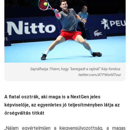
Sajnálhatja Thiem, hogy "beregadt a rajtnál" Kép forrása:
twitter.com/ATPWorldTour
A fiatal osztrák, aki maga is a NextGen jeles
képviselője, az egyenletes jó teljesítményben látja az
őrségváltás titkát
„Nálam egyértelműen a kiegyensúlyozottság, a magas