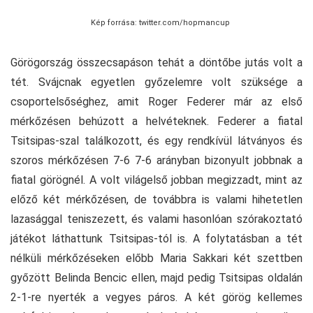
Kép forrása: twitter.com/hopmancup
Görögország összecsapáson tehát a döntőbe jutás volt a
tét. Svájcnak egyetlen győzelemre volt szüksége a
csoportelsőséghez, amit Roger Federer már az első
mérkőzésen behúzott a helvéteknek. Federer a fiatal
Tsitsipas-szal találkozott, és egy rendkívül látványos és
szoros mérkőzésen 7-6 7-6 arányban bizonyult jobbnak a
fiatal görögnél. A volt világelső jobban megizzadt, mint az
előző két mérkőzésen, de továbbra is valami hihetetlen
lazasággal teniszezett, és valami hasonlóan szórakoztató
játékot láthattunk Tsitsipas-tól is. A folytatásban a tét
nélküli mérkőzéseken előbb Maria Sakkari két szettben
győzött Belinda Bencic ellen, majd pedig Tsitsipas oldalán
2-1-re nyerték a vegyes páros. A két görög kellemes