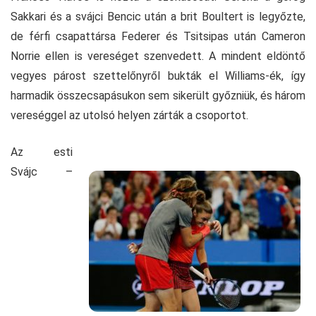
Sakkari és a svájci Bencic után a brit Boultert is legyőzte,
de férfi csapattársa Federer és Tsitsipas után Cameron
Norrie ellen is vereséget szenvedett. A mindent eldöntő
vegyes párost szettelőnyről bukták el Williams-ék, így
harmadik összecsapásukon sem sikerült győzniük, és három
vereséggel az utolsó helyen zárták a csoportot.
Az esti
Svájc –