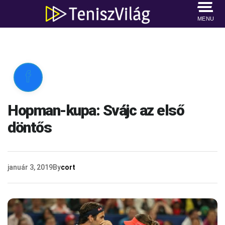
MENU

Hopman-kupa: Svájc az első
döntős
január 3, 2019
By
cort