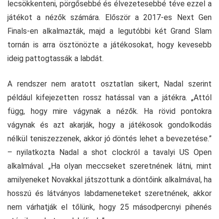
lecsökkenteni, pörgősebbé és élvezetesebbé téve ezzel a
játékot a nézők számára. Először a 2017-es Next Gen
Finals-en alkalmazták, majd a legutóbbi két Grand Slam
tornán is arra ösztönözte a játékosokat, hogy kevesebb
ideig pattogtassák a labdát.
A rendszer nem aratott osztatlan sikert, Nadal szerint
például kifejezetten rossz hatással van a játékra. „Attól
függ, hogy mire vágynak a nézők. Ha rövid pontokra
vágynak és azt akarják, hogy a játékosok gondolkodás
nélkül teniszezzenek, akkor jó döntés lehet a bevezetése.”
– nyilatkozta Nadal a shot clockról a tavalyi US Open
alkalmával. „Ha olyan meccseket szeretnének látni, mint
amilyeneket Novakkal játszottunk a döntőink alkalmával, ha
hosszú és látványos labdameneteket szeretnének, akkor
nem várhatják el tőlünk, hogy 25 másodpercnyi pihenés