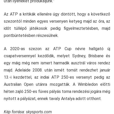
után ilyeneket produkáljunk.”
Az ATP a kritikák ellenére úgy döntött, hogy a következő
szezontól minden egyes versenyen ketyeg majd az óra, az
időt túllépő játékosok pedig figyelmeztetésben, majd
pontbüntetésben részesülnek.
A 2020-as szezon az ATP Cup névre hallgató új
csapatversennyel kezdődik, melyet Sydney, Brisbane és
egy máig még nem ismert harmadik ausztrál város rendez
majd. Adelaide 2008. után ismét tornát rendezhet január
13.-i kezdettel, az indiai ATP 250-es versenyt pedig az
Australian Open utánra mozgatták. A Wimbledon előtti
héten zajló 250-es füves pályás torna rendezési jogára még
nyitott a pályázat, ennek tavaly Antalya adott otthont.
Kép forrása: skysports.com