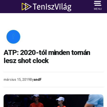
MENU

ATP: 2020-tól minden tornán
lesz shot clock
március 15, 2019
By
andF