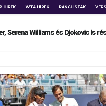
P HÍREK
WTA HÍREK
RANGLISTÁK
VER
r, Serena Williams és Djokovic is ré