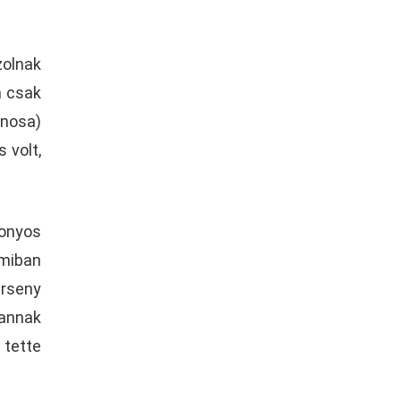
zolnak
m csak
onosa)
 volt,
onyos
amiban
rseny
 annak
 tette