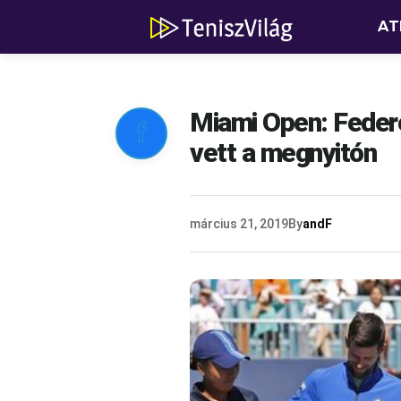
AT
Miami Open: Federe

vett a megnyitón
március 21, 2019
By
andF