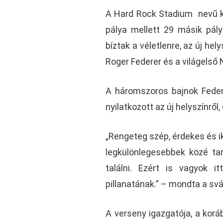
A Hard Rock Stadium nevű 
pálya mellett 29 másik pá
bíztak a véletlenre, az új he
Roger Federer és a világelső N
A háromszoros bajnok Federe
nyilatkozott az új helyszínről,
„Rengeteg szép, érdekes és i
legkülönlegesebbek közé tar
találni. Ezért is vagyok 
pillanatának.” – mondta a sváj
A verseny igazgatója, a koráb