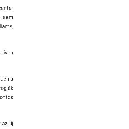
center
it sem
liams,
itívan
műen a
fogják
fontos
 az új