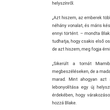
helyszínről.
„Azt hiszem, az emberek több
néhány vonalat, és máris ké
ennyi történt. – mondta Blak
tudhatja, hogy csakis első os
de azt hiszem, meg fogja érni
„Sikerült a tornát Miam
megbeszéléseken, de a madara
marad. Mint ahogyan azt s
lebonyolítása egy új helys
érdekében, hogy várakozáson
hozzá Blake.