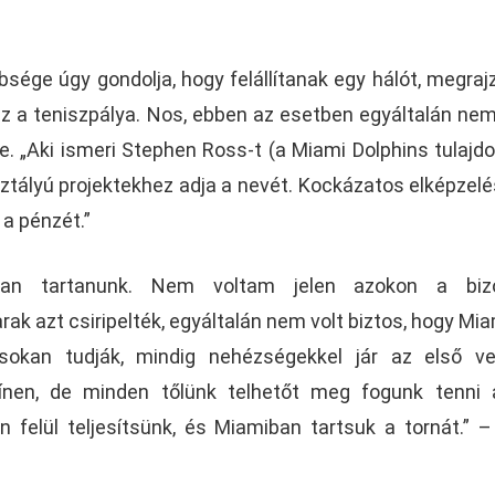
sége úgy gondolja, hogy felállítanak egy hálót, megraj
sz a teniszpálya. Nos, ebben az esetben egyáltalán ne
e. „Aki ismeri Stephen Ross-t (a Miami Dolphins tulajd
ztályú projektekhez adja a nevét. Kockázatos elképzelés
 a pénzét.”
iban tartanunk. Nem voltam jelen azokon a biz
k azt csiripelték, egyáltalán nem volt biztos, hogy Mi
okan tudják, mindig nehézségekkel jár az első ve
zínen, de minden tőlünk telhetőt meg fogunk tenni
 felül teljesítsünk, és Miamiban tartsuk a tornát.” –