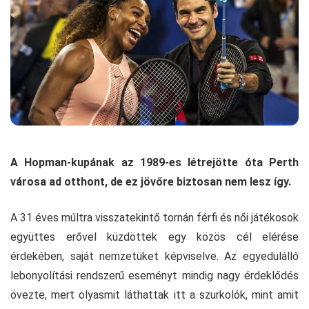
A Hopman-kupának az 1989-es létrejötte óta Perth
városa ad otthont, de ez jövőre biztosan nem lesz így.
A 31 éves múltra visszatekintő tornán férfi és női játékosok
együttes erővel küzdöttek egy közös cél elérése
érdekében, saját nemzetüket képviselve. Az egyedülálló
lebonyolítási rendszerű eseményt mindig nagy érdeklődés
övezte, mert olyasmit láthattak itt a szurkolók, mint amit