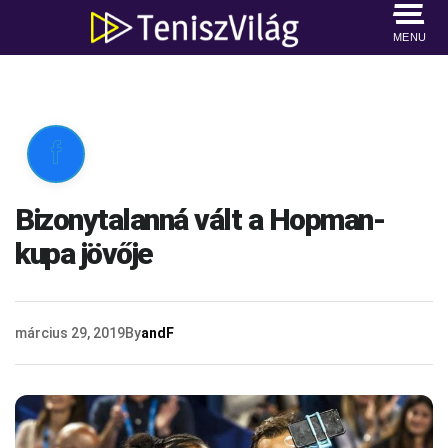
MENU

Bizonytalanná vált a Hopman-
kupa jövője
március 29, 2019
By
andF