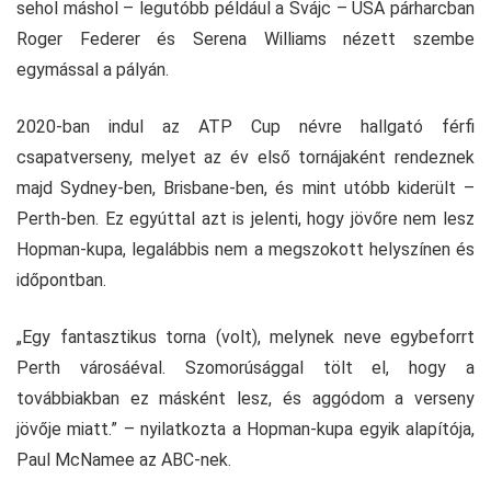
sehol máshol – legutóbb például a Svájc – USA párharcban
Roger Federer és Serena Williams nézett szembe
egymással a pályán.
2020-ban indul az ATP Cup névre hallgató férfi
csapatverseny, melyet az év első tornájaként rendeznek
majd Sydney-ben, Brisbane-ben, és mint utóbb kiderült –
Perth-ben. Ez egyúttal azt is jelenti, hogy jövőre nem lesz
Hopman-kupa, legalábbis nem a megszokott helyszínen és
időpontban.
„Egy fantasztikus torna (volt), melynek neve egybeforrt
Perth városáéval. Szomorúsággal tölt el, hogy a
továbbiakban ez másként lesz, és aggódom a verseny
jövője miatt.” – nyilatkozta a Hopman-kupa egyik alapítója,
Paul McNamee az ABC-nek.