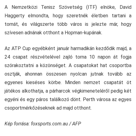
A Nemzetközi Tenisz Szövetség (ITF) elnöke, David
Haggerty elmondta, hogy szeretnék életben tartani a
tornát, és világszerte több város is jelezte már, hogy
szívesen adnának otthont a Hopman-kupának.
Az ATP Cup egyébként január harmadikán kezdődik majd, a
24 csapat részvételével zajló torna 10 napon át fogja
szórakoztatni a közönséget. A csapatokat hat csoportba
osztják, ahonnan összesen nyolcan jutnak tovább az
egyenes kieséses körbe. Minden nemzet csapatát öt
játékos alkothatja, a párharcok végkimeneteléről pedig két
egyéni és egy páros találkozó dönt. Perth városa az egyes
csoportmérkőzéseknek ad majd otthont.
Kép forrása: foxsports.com.au / AFP