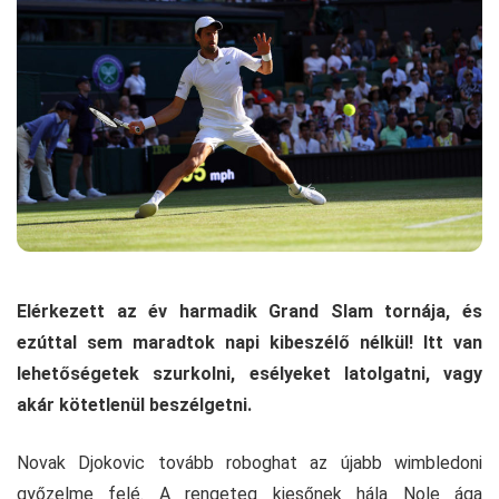
Elérkezett az év harmadik Grand Slam tornája, és
ezúttal sem maradtok napi kibeszélő nélkül! Itt van
lehetőségetek szurkolni, esélyeket latolgatni, vagy
akár kötetlenül beszélgetni.
Novak Djokovic tovább roboghat az újabb wimbledoni
győzelme felé. A rengeteg kiesőnek hála Nole ága