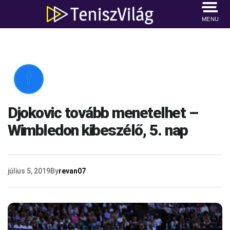
MENU

Djokovic tovább menetelhet –
Wimbledon kibeszélő, 5. nap
július 5, 2019
By
revan07