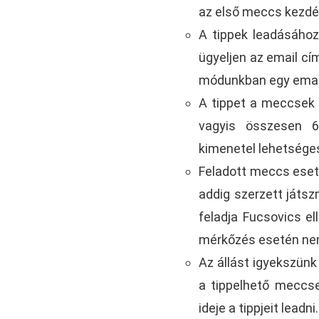
az első meccs kezdés
A tippek leadásához
ügyeljen az email cí
módunkban egy email 
A tippet a meccsek v
vagyis összesen 6
kimenetel lehetséges)
Feladott meccs eseté
addig szerzett játs
feladja Fucsovics el
mérkőzés esetén ne
Az állást igyekszünk
a tippelhető meccse
ideje a tippjeit leadni.