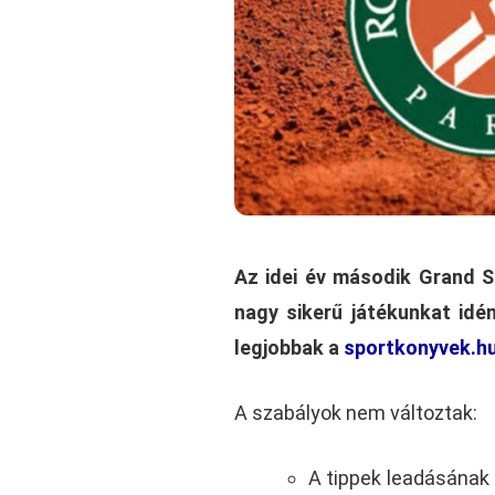
Az idei év második Grand Sl
nagy sikerű játékunkat idén
legjobbak a
sportkonyvek.h
A szabályok nem változtak:
A tippek leadásának