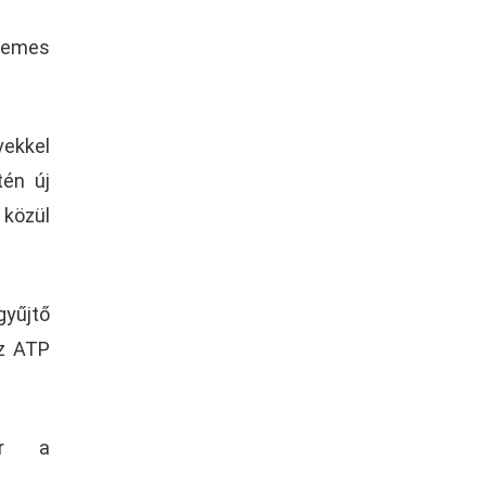
rdemes
vekkel
tén új
 közül
gyűjtő
az ATP
or a