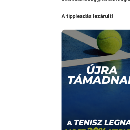
A tippleadás lezárult!