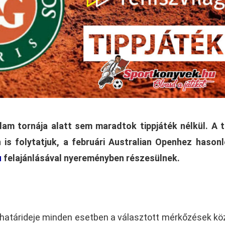
am tornája alatt sem maradtok tippjáték nélkül. A t
 is folytatjuk, a februári Australian Openhez hason
u
felajánlásával nyereményben részesülnek.
 határideje minden esetben a választott mérkőzések kö