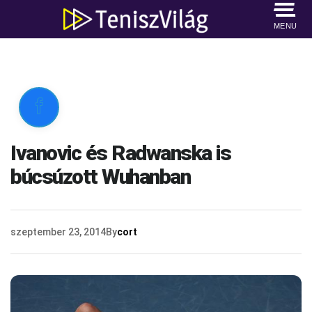
MENU

Ivanovic és Radwanska is
búcsúzott Wuhanban
szeptember 23, 2014
By
cort