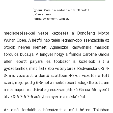
Így örült Garcia a Radwanska felett aratott
győzelemnek
Forrás: twitter.com/tennistv
meglepetésekkel vette kezdetét a Dongfeng Motor
Wuhan Open. A hétfő nap talán legnagyobb szenzációja az
ötödik helyen kiemelt Agnieszka Radwanska második
fordulós búcsúja. A lengyel hölgy a francia Caroline Garcia
ellen lépett pályára, és többször is közelebb állt a
győzelemhez, mint fiatalabb vetélytársa. Radwanska 6-3 4-
3-ra is vezetett, a döntő szettben 4-2-es vezetésre tett
szert, majd pedig 6-5-nél a mérkőzésért adogathatott, ám
a mai napon rendkívül agresszívan játszó Garcia 66 nyerőt
ütve 3-6 7-6 7-6 arányban nyerte a mérkőzést.
Az első fordulóban búcsúzott a múlt héten Tokióban