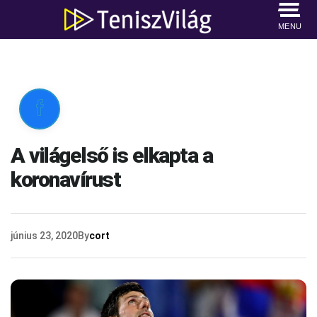
MENU

A világelső is elkapta a
koronavírust
június 23, 2020
By
cort