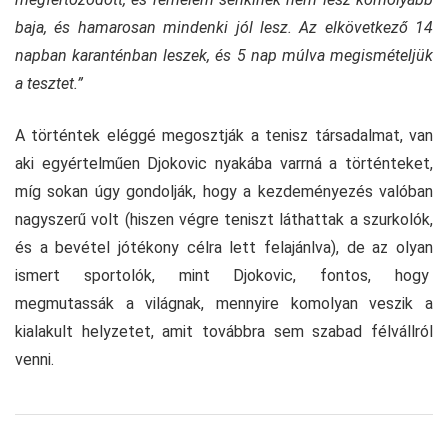
baja, és hamarosan mindenki jól lesz. Az elkövetkező 14
napban karanténban leszek, és 5 nap múlva megismételjük
a tesztet.”
A történtek eléggé megosztják a tenisz társadalmat, van
aki egyértelműen Djokovic nyakába varrná a történteket,
míg sokan úgy gondolják, hogy a kezdeményezés valóban
nagyszerű volt (hiszen végre teniszt láthattak a szurkolók,
és a bevétel jótékony célra lett felajánlva), de az olyan
ismert sportolók, mint Djokovic, fontos, hogy
megmutassák a világnak, mennyire komolyan veszik a
kialakult helyzetet, amit továbbra sem szabad félvállról
venni.