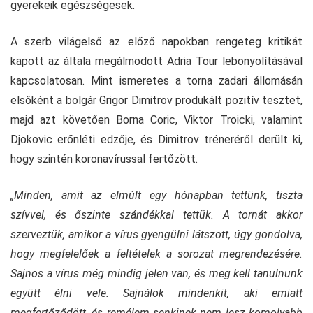
gyerekeik egészségesek.
A szerb világelső az előző napokban rengeteg kritikát
kapott az általa megálmodott Adria Tour lebonyolításával
kapcsolatosan. Mint ismeretes a torna zadari állomásán
elsőként a bolgár Grigor Dimitrov produkált pozitív tesztet,
majd azt követően Borna Coric, Viktor Troicki, valamint
Djokovic erőnléti edzője, és Dimitrov tréneréről derült ki,
hogy szintén koronavírussal fertőzött.
„Minden, amit az elmúlt egy hónapban tettünk, tiszta
szívvel, és őszinte szándékkal tettük. A tornát akkor
szerveztük, amikor a vírus gyengülni látszott, úgy gondolva,
hogy megfelelőek a feltételek a sorozat megrendezésére.
Sajnos a vírus még mindig jelen van, és meg kell tanulnunk
együtt élni vele. Sajnálok mindenkit, aki emiatt
megfertőződött, és remélem senkinek nem lesz komolyabb