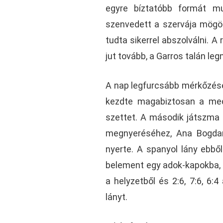
egyre bíztatóbb formát m
szenvedett a szervája mögöt
tudta sikerrel abszolválni. 
jut tovább, a Garros talán le
A nap legfurcsább mérkőzésé
kezdte magabiztosan a mec
szettet. A második játszma h
megnyeréséhez, Ana Bogdan
nyerte. A spanyol lány ebbő
belement egy adok-kapokba, í
a helyzetből és 2:6, 7:6, 6
lányt.