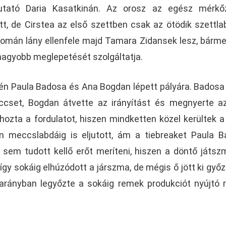
utató Daria Kasatkinán. Az orosz az egész mérkő
t, de Cirstea az első szettben csak az ötödik szettla
A román lány ellenfele majd Tamara Zidansek lesz, bárme
gnagyobb meglepetését szolgáltatja.
n Paula Badosa és Ana Bogdan lépett pályára. Badosa
cset, Bogdan átvette az irányítást és megnyerte a
ozta a fordulatot, hiszen mindketten közel kerültek a
 meccslabdáig is eljutott, ám a tiebreaket Paula 
l sem tudott kellő erőt meríteni, hiszen a döntő játs
gy sokáig elhúzódott a járszma, de mégis ő jött ki győ
:4 arányban legyőzte a sokáig remek produkciót nyújtó