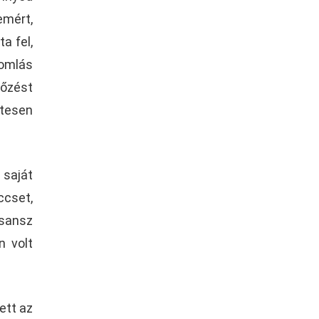
emért,
a fel,
eomlás
kőzést
etesen
saját
ccset,
 sansz
n volt
ett az