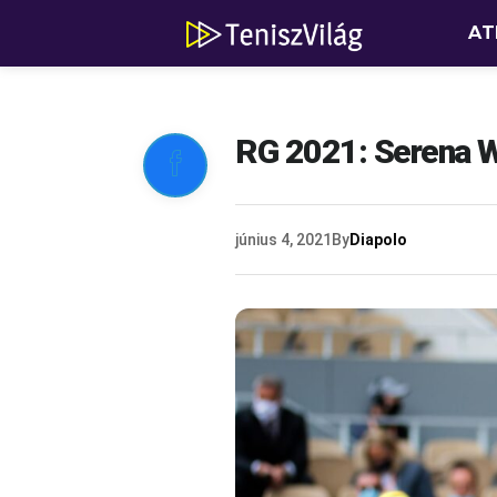
AT
RG 2021: Serena W

június 4, 2021
By
Diapolo