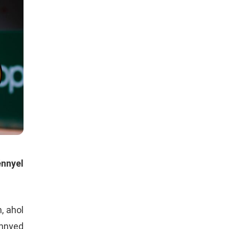
énnyel
, ahol
önnyed