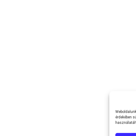
Weboldalunk 
érdekében sü
használatáh