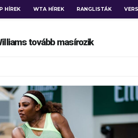
P HÍREK
WTA HÍREK
RANGLISTÁK
VER
illiams tovább masírozik