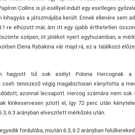
apíron Collins is jó eséllyel indult egy esetleges győzel
 kihagyás a játszmájába került. Ennek ellenére sem adt
:1-re elhúzott már, ám itt egy újabb érthetetlen össz
 köszönte szépen, öt játékot nyert egyhuzamban, a mér
 körben Elena Rybakina vár majd rá, ez a találkozó előz
m hagyott túl sok esélyt Polona Hercognak a 
 cseh teniszező végig magabiztosan irányította a me
adódott, azonnal lecsapott. Hercog számára nem sok
ak kínkeservesen jutott el, így 72 perc után kénytele
6:3, 6:3 arányban elveszített mérkőzés után.
negyedik fordulóba, miután 6:3, 6:2 arányban felülkereked