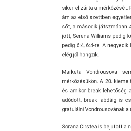
sikerrel zárta a mérkőzését. P
ám az első szettben egyetlen
sőt, a második játszmában 4
jött, Serena Williams pedig
pedig 6:4, 6:4-re. A negyedik
elég jól hangzik.
Marketa Vondrousova se
mérkőzésükön. A 20. kiemelt
és amikor break lehetőség 
adódott, break labdáig is cs
gratulálni Vondrousovának a 
Sorana Cirstea is bejutott a 