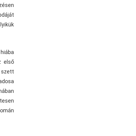
zésen
bdáját
lyikük
 hiába
z első
 szett
Badosa
zmában
ztesen
 román