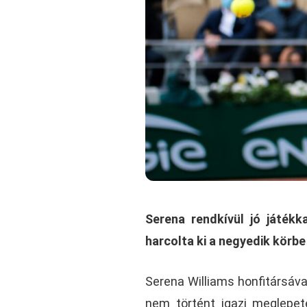
Serena rendkívül jó játékk
harcolta ki a negyedik körbe
Serena Williams honfitársával
nem történt igazi meglepet