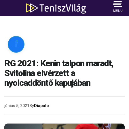
MENU

RG 2021: Kenin talpon maradt,
Svitolina elvérzett a
nyolcaddöntő kapujában
június 5, 2021
By
Diapolo