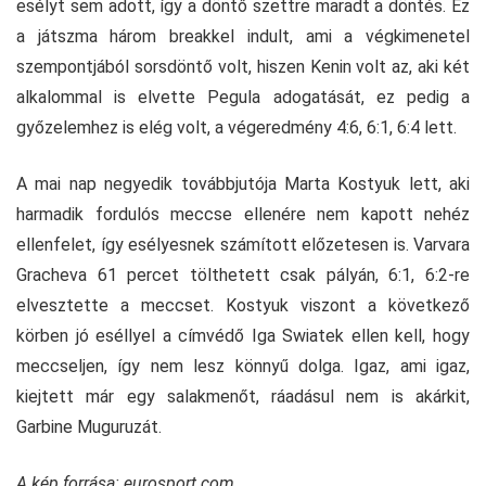
esélyt sem adott, így a döntő szettre maradt a döntés. Ez
a játszma három breakkel indult, ami a végkimenetel
szempontjából sorsdöntő volt, hiszen Kenin volt az, aki két
alkalommal is elvette Pegula adogatását, ez pedig a
győzelemhez is elég volt, a végeredmény 4:6, 6:1, 6:4 lett.
A mai nap negyedik továbbjutója Marta Kostyuk lett, aki
harmadik fordulós meccse ellenére nem kapott nehéz
ellenfelet, így esélyesnek számított előzetesen is. Varvara
Gracheva 61 percet tölthetett csak pályán, 6:1, 6:2-re
elvesztette a meccset. Kostyuk viszont a következő
körben jó eséllyel a címvédő Iga Swiatek ellen kell, hogy
meccseljen, így nem lesz könnyű dolga. Igaz, ami igaz,
kiejtett már egy salakmenőt, ráadásul nem is akárkit,
Garbine Muguruzát.
A kép forrása: eurosport.com