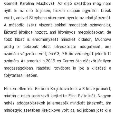
kiemelt Karolina Muchovát. Az első szettben még nem
nyílt ki az olló teljesen, hiszen csupán egyetlen break
esett, amivel Stephens sikeresen nyerte az első játszmát.
A második szett viszont sokkal magasabb színvonalat,
lüktető játékot hozott, ami látványos megoldásokat, de
több hibát is eredményzett mindkét oldalon, Muchova
pedig a tiebreak előtt elvesztette adogatását, ami
számára végzetes volt, és 6:3, 7:5-ös vereséget jelentett
számára. Az amerikai a 2019-es Garros óta először jár ilyen
magasságokban, ráadásul továbbra is jók a kilátásai a
folytatást illetően.
Hiszen ellenfele Barbora Krejcikova lesz a 8 közé jutásért,
miután a cseh teniszező kiejtette Elina Svitolinát. Nagyon
nehéz adogatójátékok jellemezték mindkét játszmát, ám
mindegyik szettben Krejcikova volt az, aki jobban jött ki a