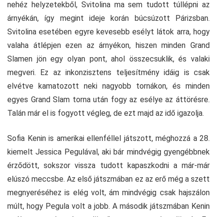
nehéz helyzetekből, Svitolina ma sem tudott túllépni az
árnyékán, így megint ideje korán búcsúzott Párizsban.
Svitolina esetében egyre kevesebb esélyt látok arra, hogy
valaha átlépjen ezen az árnyékon, hiszen minden Grand
Slamen jön egy olyan pont, ahol összecsuklik, és valaki
megveri. Ez az inkonzisztens teljesítmény idáig is csak
elvétve kamatozott neki nagyobb tornákon, és minden
egyes Grand Slam torna után fogy az esélye az áttörésre.
Talán már el is fogyott végleg, de ezt majd az idő igazolja.
Sofia Kenin is amerikai ellenféllel játszott, méghozzá a 28.
kiemelt Jessica Pegulával, aki bár mindvégig gyengébbnek
érződött, sokszor vissza tudott kapaszkodni a már-már
elúszó meccsbe. Az első játszmában ez az erő még a szett
megnyeréséhez is elég volt, ám mindvégig csak hajszálon
múlt, hogy Pegula volt a jobb. A második játszmában Kenin