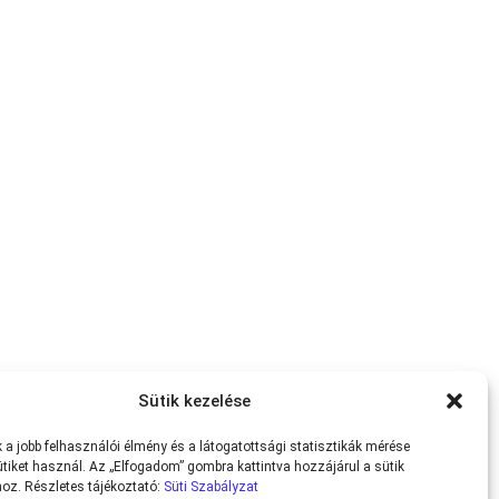
Sütik kezelése
a jobb felhasználói élmény és a látogatottsági statisztikák mérése
tiket használ. Az „Elfogadom” gombra kattintva hozzájárul a sütik
oz. Részletes tájékoztató:
Süti Szabályzat