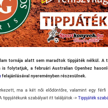
am tornája alatt sem maradtok tippjáték nélkül. A t
 is folytatjuk, a februári Australian Openhez hason
u
felajánlásával nyereményben részesülnek.
rkezett, ma a két női elődöntőre, valamint egy férfi
A tippjátékunk szabályait itt találjátok ->
Tippjáték szab