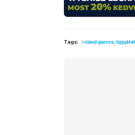
Tags:
roland garros,
tippjáté