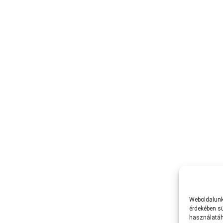
Weboldalunk 
érdekében sü
használatáh