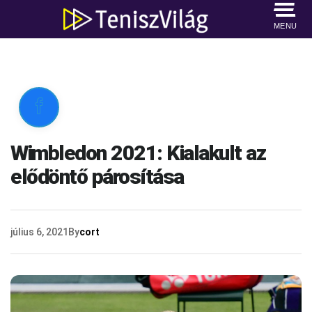
MENU

Wimbledon 2021: Kialakult az
elődöntő párosítása
július 6, 2021
By
cort