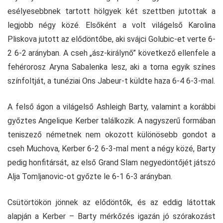
esélyesebbnek tartott hölgyek két szettben jutottak a
legjobb négy közé. Elsőként a volt világelső Karolina
Pliskova jutott az elődöntőbe, aki svájci Golubic-et verte 6-
2 6-2 arányban. A cseh „ász-királynő” következő ellenfele a
fehérorosz Aryna Sabalenka lesz, aki a torna egyik színes
színfoltját, a tunéziai Ons Jabeur-t küldte haza 6-4 6-3-mal.
A felső ágon a világelső Ashleigh Barty, valamint a korábbi
győztes Angelique Kerber találkozik. A nagyszerű formában
teniszező németnek nem okozott különösebb gondot a
cseh Muchova, Kerber 6-2 6-3-mal ment a négy közé, Barty
pedig honfitársát, az első Grand Slam negyedöntőjét játszó
Alja Tomljanovic-ot győzte le 6-1 6-3 arányban.
Csütörtökön jönnek az elődöntők, és az eddig látottak
alapján a Kerber – Barty mérkőzés igazán jó szórakozást