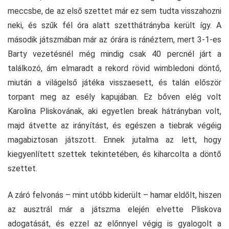
meccsbe, de az első szettet már ez sem tudta visszahozni
neki, és szűk fél óra alatt szetthátrányba került így. A
második játszmában már az órára is ránéztem, mert 3-1-es
Barty vezetésnél még mindig csak 40 percnél járt a
találkozó, ám elmaradt a rekord rövid wimbledoni döntő,
miután a világelső játéka visszaesett, és talán először
torpant meg az esély kapujában. Ez bőven elég volt
Karolina Pliskovának, aki egyetlen break hátrányban volt,
majd átvette az irányítást, és egészen a tiebrak végéig
magabiztosan játszott. Ennek jutalma az lett, hogy
kiegyenlített szettek tekintetében, és kiharcolta a döntő
szettet.
A záró felvonás – mint utóbb kiderült – hamar eldőlt, hiszen
az ausztrál már a játszma elején elvette Pliskova
adogatását, és ezzel az előnnyel végig is gyalogolt a