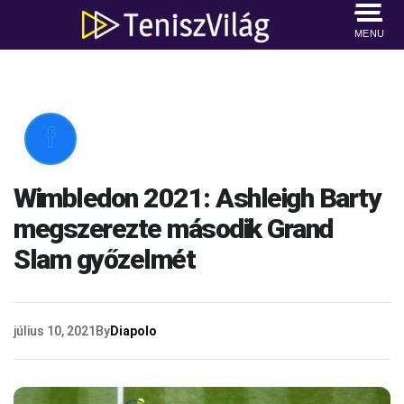
MENU

Wimbledon 2021: Ashleigh Barty
megszerezte második Grand
Slam győzelmét
július 10, 2021
By
Diapolo