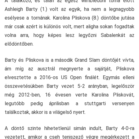
A találkozó, és talán az egész wimbledoni torna előtt
Ashleigh Barty (1.) volt az egyik, ha nem a legnagyobb
esélyese a tornának. Karolina Pliskova (8.) döntőbe jutása
már csak azért is különös volt, mert aligha sokan fogadtak
volna arra, hogy képes lesz legyőzni Sabalenkát az
elődöntőben.
Barty és Pliskova is a második Grand Slam döntőjét vívta,
ám míg az ausztrál megnyerte a sajátját, Pliskova
elvesztette a 2016-os US Open finálét. Egymás elleni
összevetésükben Barty vezet 5-2 arányban, legelőször
még 2012-ben, 16 évesen verte Karolina Pliskovát,
legutóbb pedig áprilisban a stuttgarti versenyen
találkoztak, akkor is a világelső nyert.
A döntő szinte hihetetlenül simán indult, Barty 4-0-ra
vezetett, amikor a cseh teniszező végre megérkezett a