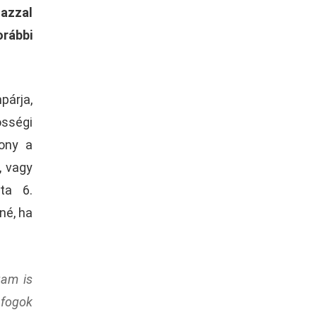
azzal
rábbi
párja,
össégi
zony a
, vagy
sta 6.
né, ha
gam is
 fogok