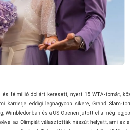
 és félmillió dollárt keresett, nyert 15 WTA-tornát, kö
mi karrierje eddigi legnagyobb sikere, Grand Slam-tor
ig, Wimbledonban és a US Openen jutott el a még legjob
esével az Olimpiát választották nászút helyett, ami az 