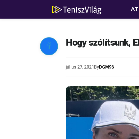
AT
Hogy szólítsunk, E

július 27, 2021
By
DGM96