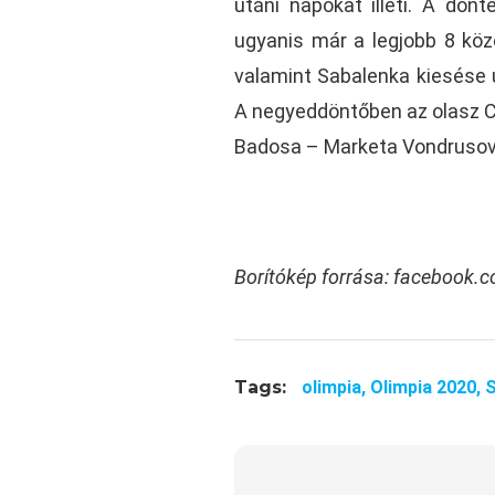
utáni napokat illeti. A dönt
ugyanis már a legjobb 8 közö
valamint Sabalenka kiesése 
A negyeddöntőben az olasz C
Badosa – Marketa Vondrusova
Borítókép forrása: facebook.co
Tags:
olimpia,
Olimpia 2020,
S