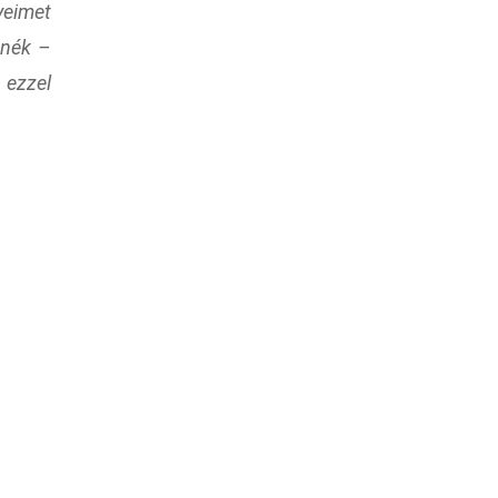
yeimet
zanék
–
 ezzel