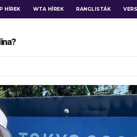
P HÍREK
WTA HÍREK
RANGLISTÁK
VER
lina?