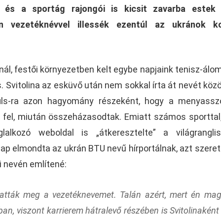
 és a sportág rajongói is kicsit zavarba estek 
n vezetéknévvel illessék ezentúl az ukránok ko
ánál, festői környezetben kelt egybe napjaink tenisz-álom
ls. Svitolina az esküvő után nem sokkal írta át nevét köz
nfils-ra azon hagyomány részeként, hogy a menyass
 fel, miután összeházasodtak. Emiatt számos sporttal
lalkozó weboldal is „átkeresztelte” a világrangli
nap elmondta az ukrán BTU nevű hírportálnak, azt szeret
ri nevén említené:
tatták meg a vezetéknevemet. Talán azért, mert én ma
an, viszont karrierem hátralevő részében is Svitolinaként