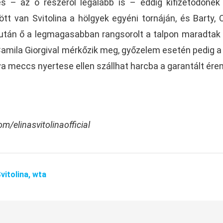
és – az ő részéről legalább is – eddig kifizetődőnek 
tt van Svitolina a hölgyek egyéni tornáján, és Barty, 
után ő a legmagasabban rangsorolt a talpon maradtak 
amila Giorgival mérkőzik meg, győzelem esetén pedig a
 meccs nyertese ellen szállhat harcba a garantált ére
m/elinasvitolinaofficial
vitolina,
wta