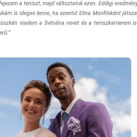
efejezem a teniszt, majd változtatok ezen. Eddigi eredmén
pukám is ideges lenne, ha ezentúl Elina Monfilsként játs
üszkén viselem a Svitolina nevet és a teniszkarrierem is
erű.”