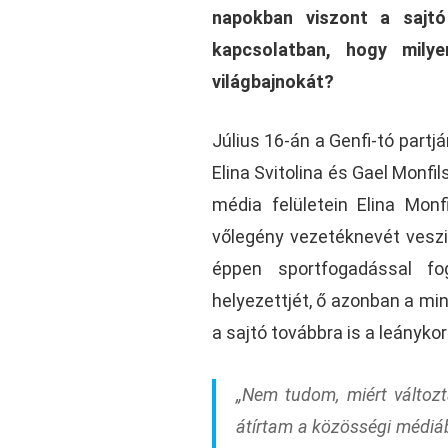
napokban viszont a sajtó
kapcsolatban, hogy milye
világbajnokát?
Július 16-án a Genfi-tó partj
Elina Svitolina és Gael Monfi
média felületein Elina Mo
vőlegény vezetéknevét veszi
éppen sportfogadással fog
helyezettjét, ő azonban a mi
a sajtó továbbra is a leányko
„Nem tudom, miért változ
átírtam a közösségi médiáb