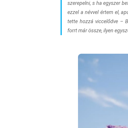
szerepelni, s ha egyszer b
ezzel a névvel értem el, a
tette hozzá viccelődve –
B
forrt már össze, ilyen egysz