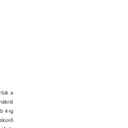
ztük a
nákról
b 4-ig
esküvő