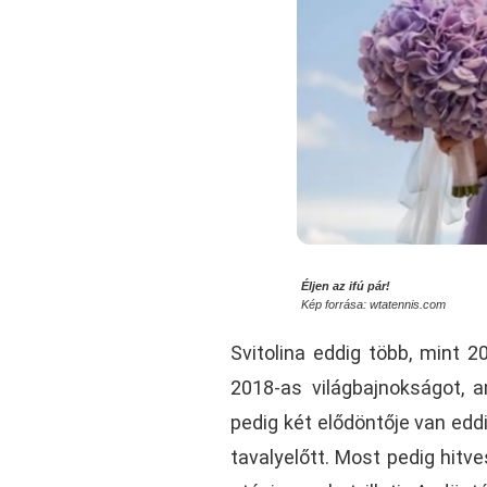
Éljen az ifú pár!
Kép forrása: wtatennis.com
Svitolina eddig több, mint 20
2018-as világbajnokságot, a
pedig két elődöntője van edd
tavalyelőtt. Most pedig hitv