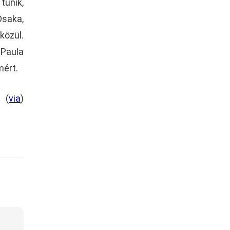
tűnik,
Osaka,
közül.
 Paula
mért.
(
via
)