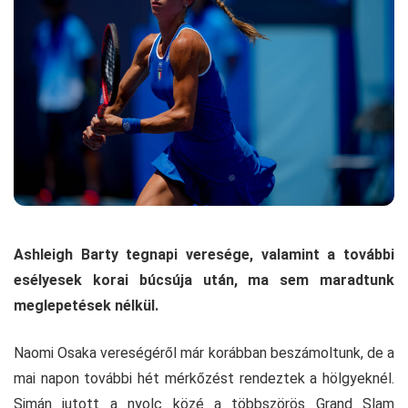
Ashleigh Barty tegnapi veresége, valamint a további
esélyesek korai búcsúja után, ma sem maradtunk
meglepetések nélkül.
Naomi Osaka vereségéről már korábban beszámoltunk, de a
mai napon további hét mérkőzést rendeztek a hölgyeknél.
Simán jutott a nyolc közé a többszörös Grand Slam