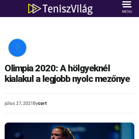
MENU

Olimpia 2020: A hölgyeknél
kialakul a legjobb nyolc mezőnye
július 27, 2021
By
cort