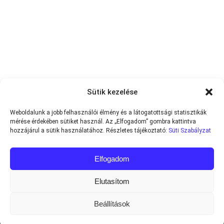
Sütik kezelése
Weboldalunk a jobb felhasználói élmény és a látogatottsági statisztikák
mérése érdekében sütiket használ. Az „Elfogadom” gombra kattintva
hozzájárul a sütik használatához. Részletes tájékoztató:
Süti Szabályzat
Elfogadom
Elutasítom
Beállítások
Minden jog fenntartva © 2013-2026
Teniszvilag.com
|
Impresszum
|
Adatvédelmi Tájékoztató
|
Süti Szabályzat