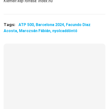
Kiemelt kép forrása: index.hu
Tags:
ATP 500,
Barcelona 2024,
Facundo Diaz
Acosta,
Marozsán Fábián,
nyolcaddöntő