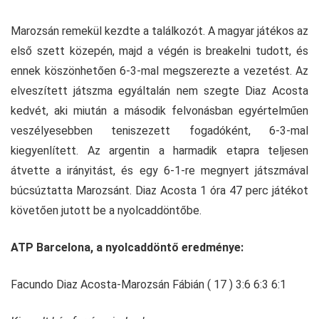
Marozsán remekül kezdte a találkozót. A magyar játékos az
első szett közepén, majd a végén is breakelni tudott, és
ennek köszönhetően 6-3-mal megszerezte a vezetést. Az
elveszített játszma egyáltalán nem szegte Diaz Acosta
kedvét, aki miután a második felvonásban egyértelműen
veszélyesebben teniszezett fogadóként, 6-3-mal
kiegyenlített. Az argentin a harmadik etapra teljesen
átvette a irányitást, és egy 6-1-re megnyert játszmával
búcsúztatta Marozsánt. Diaz Acosta 1 óra 47 perc játékot
követően jutott be a nyolcaddöntőbe.
ATP Barcelona, a nyolcaddöntő eredménye:
Facundo Diaz Acosta-Marozsán Fábián ( 17 ) 3:6 6:3 6:1