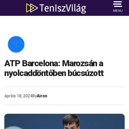
MENU

ATP Barcelona: Marozsán a
nyolcaddöntőben búcsúzott
április 18, 2024
By
Airon