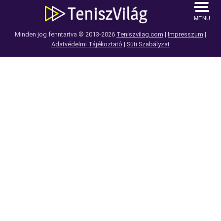
MENU
Minden jog fenntartva © 2013-2026
Teniszvilag.com
|
Impresszum
|
Adatvédelmi Tájékoztató
|
Süti Szabályzat