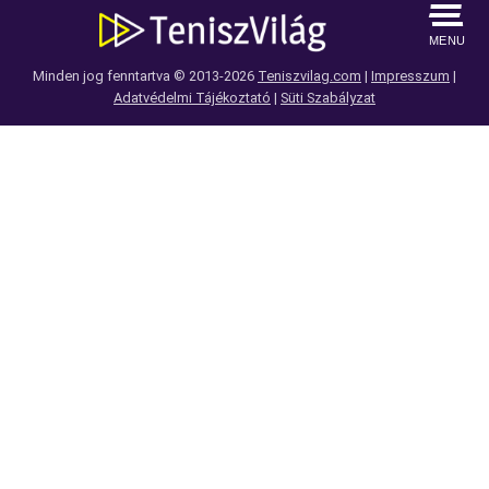
MENU
Minden jog fenntartva © 2013-2026
Teniszvilag.com
|
Impresszum
|
Adatvédelmi Tájékoztató
|
Süti Szabályzat