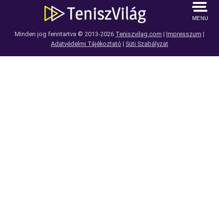
MENU
Minden jog fenntartva © 2013-2026
Teniszvilag.com
|
Impresszum
|
Adatvédelmi Tájékoztató
|
Süti Szabályzat