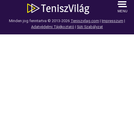
MENU
Minden jog fenntartva © 2013-2026
Teniszvilag.com
|
Impresszum
|
Adatvédelmi Tájékoztató
|
Süti Szabályzat