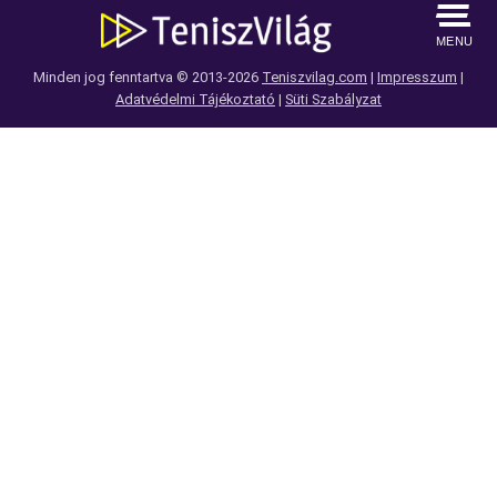
MENU
Minden jog fenntartva © 2013-2026
Teniszvilag.com
|
Impresszum
|
Adatvédelmi Tájékoztató
|
Süti Szabályzat