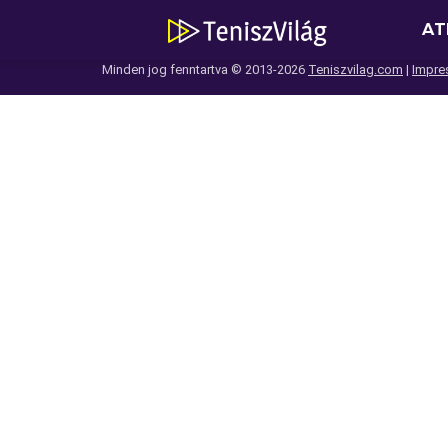
AT
Minden jog fenntartva © 2013-2026
Teniszvilag.com
|
Impre