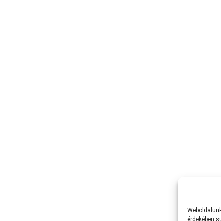
Weboldalunk 
érdekében sü