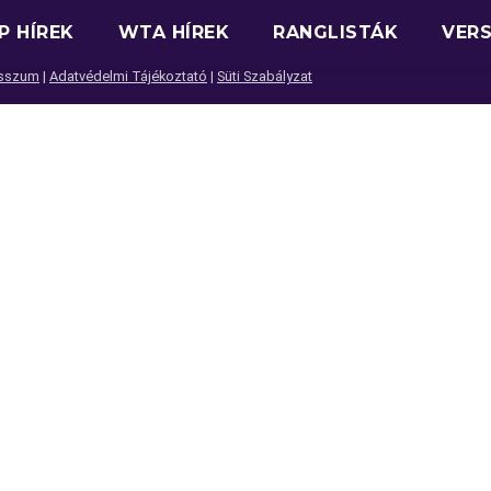
P HÍREK
WTA HÍREK
RANGLISTÁK
VER
sszum
|
Adatvédelmi Tájékoztató
|
Süti Szabályzat