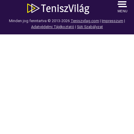
MENU
Minden jog fenntartva © 2013-2026
Teniszvilag.com
|
Impresszum
|
Adatvédelmi Tájékoztató
|
Süti Szabályzat