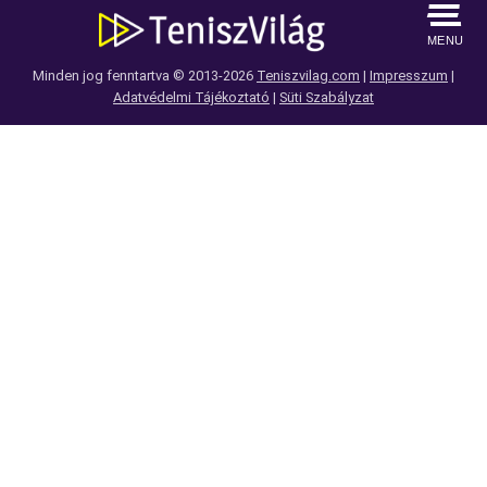
MENU
Minden jog fenntartva © 2013-2026
Teniszvilag.com
|
Impresszum
|
Adatvédelmi Tájékoztató
|
Süti Szabályzat