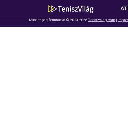
AT
Minden jog fenntartva © 2013-2026
Teniszvilag.com
|
Impre