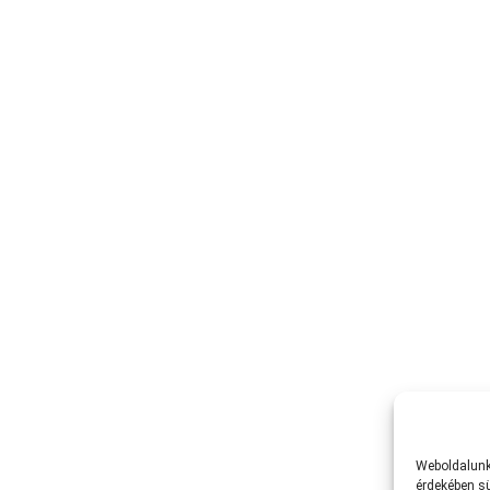
Weboldalunk 
érdekében sü