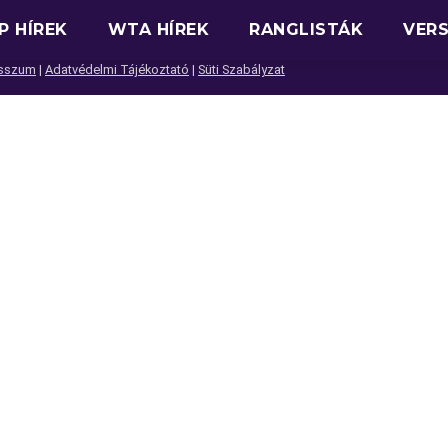
P HÍREK
WTA HÍREK
RANGLISTÁK
VER
sszum
|
Adatvédelmi Tájékoztató
|
Süti Szabályzat