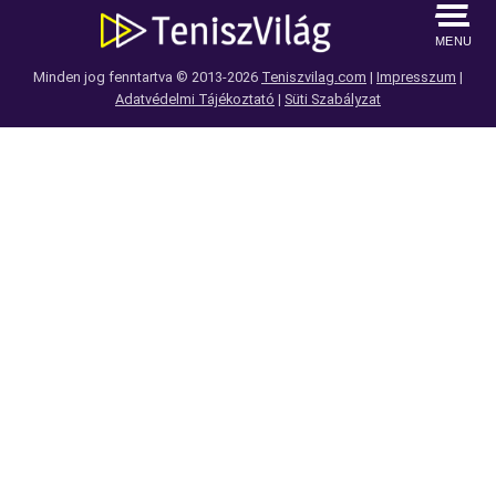
MENU
Minden jog fenntartva © 2013-2026
Teniszvilag.com
|
Impresszum
|
Adatvédelmi Tájékoztató
|
Süti Szabályzat