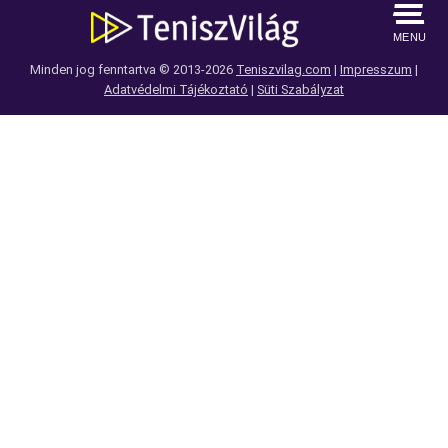
MENU
Minden jog fenntartva © 2013-2026
Teniszvilag.com
|
Impresszum
|
Adatvédelmi Tájékoztató
|
Süti Szabályzat