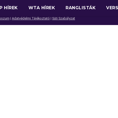
P HÍREK
WTA HÍREK
RANGLISTÁK
VER
sszum
|
Adatvédelmi Tájékoztató
|
Süti Szabályzat