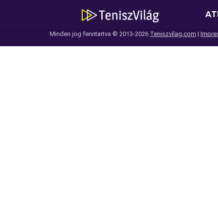
AT
Minden jog fenntartva © 2013-2026
Teniszvilag.com
|
Impre