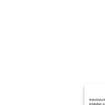
Weboldalunk 
érdekében sü