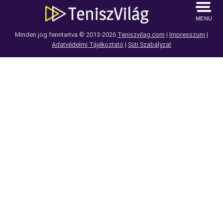
MENU
Minden jog fenntartva © 2013-2026
Teniszvilag.com
|
Impresszum
|
Adatvédelmi Tájékoztató
|
Süti Szabályzat