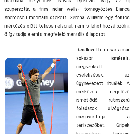
magukba mélyednek. Novak Djokovic, vagy az új
szupersztár, a friss indian wells-i tornagyőztes Bianca
Andreescu meditálni szokott. Serena Williams egy fontos
mérkőzés előtt teljesen elvonul, nem is lehet hozzá szólni,
ő így tudja elérni a megfelelő mentális állapotot.
Rendkívül fontosak a már
sokszor ismételt,
megszokott
cselekvések, az
úgynevezett rituálék. A
mérkőzést megelőző
ismétlődő, rutinszerű
feladatok elvégzése
megnyugtatja a
teniszezőket. Gripek
kicserélése, húrozás