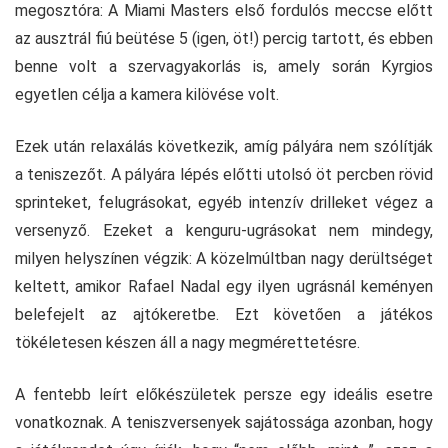
megosztóra: A Miami Masters első fordulós meccse előtt
az ausztrál fiú beütése 5 (igen, öt!) percig tartott, és ebben
benne volt a szervagyakorlás is, amely során Kyrgios
egyetlen célja a kamera kilövése volt.
Ezek után relaxálás következik, amíg pályára nem szólítják
a teniszezőt. A pályára lépés előtti utolsó öt percben rövid
sprinteket, felugrásokat, egyéb intenzív drilleket végez a
versenyző. Ezeket a kenguru-ugrásokat nem mindegy,
milyen helyszínen végzik: A közelmúltban nagy derültséget
keltett, amikor Rafael Nadal egy ilyen ugrásnál keményen
belefejelt az ajtókeretbe. Ezt követően a játékos
tökéletesen készen áll a nagy megmérettetésre.
A fentebb leírt előkészületek persze egy ideális esetre
vonatkoznak. A teniszversenyek sajátossága azonban, hogy