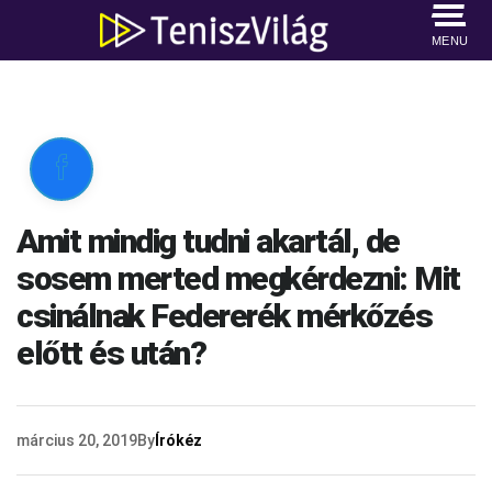
MENU

Amit mindig tudni akartál, de
sosem merted megkérdezni: Mit
csinálnak Federerék mérkőzés
előtt és után?
március 20, 2019
By
Írókéz