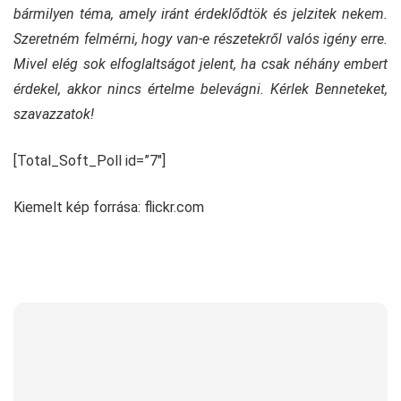
bármilyen téma, amely iránt érdeklődtök és jelzitek nekem.
Szeretném felmérni, hogy van-e részetekről valós igény erre.
Mivel elég sok elfoglaltságot jelent, ha csak néhány embert
érdekel, akkor nincs értelme belevágni. Kérlek Benneteket,
szavazzatok!
[Total_Soft_Poll id=”7″]
Kiemelt kép forrása: flickr.com