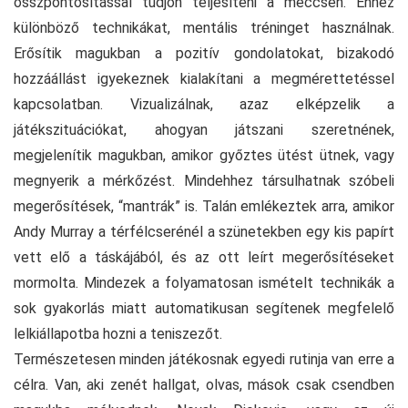
összpontosítással tudjon teljesíteni a meccsen. Ehhez
különböző technikákat, mentális tréninget használnak.
Erősítik magukban a pozitív gondolatokat, bizakodó
hozzáállást igyekeznek kialakítani a megmérettetéssel
kapcsolatban. Vizualizálnak, azaz elképzelik a
játékszituációkat, ahogyan játszani szeretnének,
megjelenítik magukban, amikor győztes ütést ütnek, vagy
megnyerik a mérkőzést. Mindehhez társulhatnak szóbeli
megerősítések, “mantrák” is. Talán emlékeztek arra, amikor
Andy Murray a térfélcserénél a szünetekben egy kis papírt
vett elő a táskájából, és az ott leírt megerősítéseket
mormolta. Mindezek a folyamatosan ismételt technikák a
sok gyakorlás miatt automatikusan segítenek megfelelő
lelkiállapotba hozni a teniszezőt.
Természetesen minden játékosnak egyedi rutinja van erre a
célra. Van, aki zenét hallgat, olvas, mások csak csendben