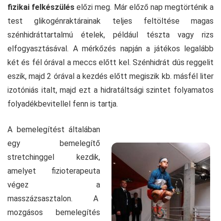
fizikai felkészülés
előzi meg. Már előző nap megtörténik a
test glikogénraktárainak teljes feltöltése magas
szénhidráttartalmú ételek, például tészta vagy rizs
elfogyasztásával. A mérkőzés napján a játékos legalább
két és fél órával a meccs előtt kel. Szénhidrát dús reggelit
eszik, majd 2 órával a kezdés előtt megiszik kb. másfél liter
izotóniás italt, majd ezt a hidratáltsági szintet folyamatos
folyadékbevitellel fenn is tartja.
A bemelegítést általában
egy bemelegítő
stretchinggel kezdik,
amelyet fizioterapeuta
végez a
masszázsasztalon. A
mozgásos bemelegítés