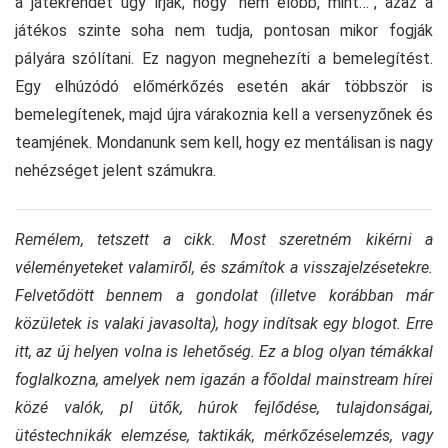
a játékrendet úgy írják, hogy “nem előbb, mint…”, azaz a
játékos szinte soha nem tudja, pontosan mikor fogják
pályára szólítani. Ez nagyon megnehezíti a bemelegítést.
Egy elhúzódó előmérkőzés esetén akár többször is
bemelegítenek, majd újra várakoznia kell a versenyzőnek és
teamjének. Mondanunk sem kell, hogy ez mentálisan is nagy
nehézséget jelent számukra.
Remélem, tetszett a cikk. Most szeretném kikérni a
véleményeteket valamiről, és számítok a visszajelzésetekre.
Felvetődött bennem a gondolat (illetve korábban már
közületek is valaki javasolta), hogy indítsak egy blogot. Erre
itt, az új helyen volna is lehetőség. Ez a blog olyan témákkal
foglalkozna, amelyek nem igazán a főoldal mainstream hírei
közé valók, pl ütők, húrok fejlődése, tulajdonságai,
ütéstechnikák elemzése, taktikák, mérkőzéselemzés, vagy