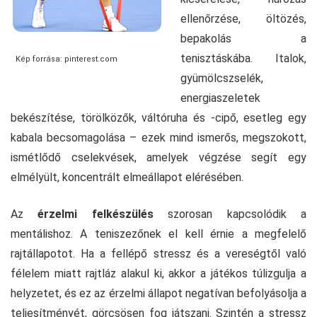
ellenőrzése, öltözés,
bepakolás a
tenisztáskába. Italok,
Kép forrása: pinterest.com
gyümölcszselék,
energiaszeletek
bekészítése, törölközők, váltóruha és -cipő, esetleg egy
kabala becsomagolása – ezek mind ismerős, megszokott,
ismétlődő cselekvések, amelyek végzése segít egy
elmélyült, koncentrált elmeállapot elérésében.
Az
érzelmi felkészülés
szorosan kapcsolódik a
mentálishoz. A teniszezőnek el kell érnie a megfelelő
rajtállapotot. Ha a fellépő stressz és a vereségtől való
félelem miatt rajtláz alakul ki, akkor a játékos túlizgulja a
helyzetet, és ez az érzelmi állapot negatívan befolyásolja a
teljesítményét, görcsösen fog játszani. Szintén a stressz