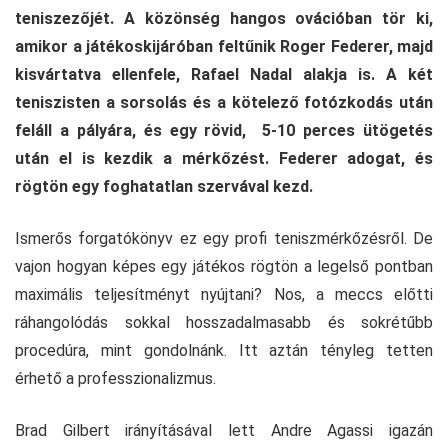
teniszezőjét. A közönség hangos ovációban tör ki,
amikor a játékoskijáróban feltűnik Roger Federer, majd
kisvártatva ellenfele, Rafael Nadal alakja is. A két
teniszisten a sorsolás és a kötelező fotózkodás után
feláll a pályára, és egy rövid, 5-10 perces ütögetés
után el is kezdik a mérkőzést. Federer adogat, és
rögtön egy foghatatlan szervával kezd.
Ismerős forgatókönyv ez egy profi teniszmérkőzésről. De
vajon hogyan képes egy játékos rögtön a legelső pontban
maximális teljesítményt nyújtani? Nos, a meccs előtti
ráhangolódás sokkal hosszadalmasabb és sokrétűbb
procedúra, mint gondolnánk. Itt aztán tényleg tetten
érhető a professzionalizmus.
Brad Gilbert irányításával lett Andre Agassi igazán