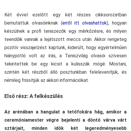
Két évvel ezelőtt egy két részes cikksorozatban
bemutattuk olvasóinknak (
erről itt olvashattok
), hogyan
készülnek a profi teniszezők egy mérkőzésre, és milyen
teendőik vannak a lejátszott meccs után. Akkor rengeteg
pozitív visszajelzést kaptunk, kiderült, hogy egyértelműen
hiánypótló volt az írás, a Teniszvilág olvasói szívesen
tekintettek be egy kicsit a kulisszák mögé. Mostani,
szintén két részből álló posztunkban felelevenítjük, és
némileg frissítjük az akkori információkat.
Első rész: A felkészülés
Az arénában a hangulat a tetőfokára hág, amikor a
ceremóniamester végre bejelenti a döntő várva várt
sztárjait, minden idők két legeredményesebb