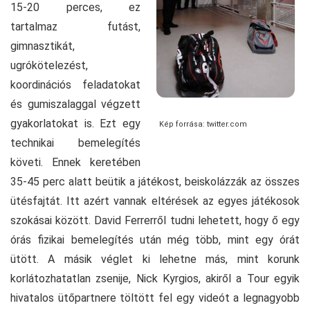
15-20 perces, ez
tartalmaz futást,
gimnasztikát,
ugrókötelezést,
koordinációs feladatokat
és gumiszalaggal végzett
gyakorlatokat is. Ezt egy
Kép forrása: twitter.com
technikai bemelegítés
követi. Ennek keretében
35-45 perc alatt beütik a játékost, beiskolázzák az összes
ütésfajtát. Itt azért vannak eltérések az egyes játékosok
szokásai között. David Ferrerről tudni lehetett, hogy ő egy
órás fizikai bemelegítés után még több, mint egy órát
ütött. A másik véglet ki lehetne más, mint korunk
korlátozhatatlan zsenije, Nick Kyrgios, akiről a Tour egyik
hivatalos ütőpartnere töltött fel egy videót a legnagyobb