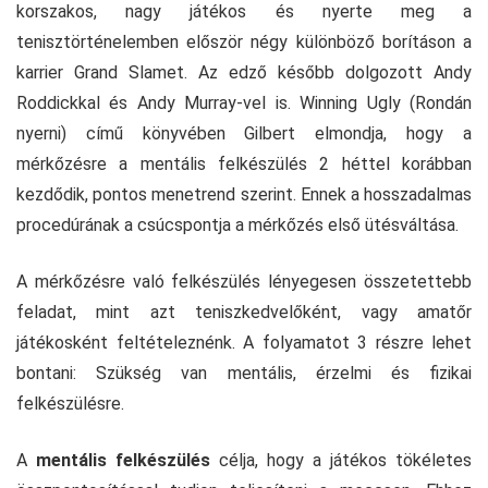
korszakos, nagy játékos és nyerte meg a
tenisztörténelemben először négy különböző borításon a
karrier Grand Slamet. Az edző később dolgozott Andy
Roddickkal és Andy Murray-vel is. Winning Ugly (Rondán
nyerni) című könyvében Gilbert elmondja, hogy a
mérkőzésre a mentális felkészülés 2 héttel korábban
kezdődik, pontos menetrend szerint. Ennek a hosszadalmas
procedúrának a csúcspontja a mérkőzés első ütésváltása.
A mérkőzésre való felkészülés lényegesen összetettebb
feladat, mint azt teniszkedvelőként, vagy amatőr
játékosként feltételeznénk. A folyamatot 3 részre lehet
bontani: Szükség van mentális, érzelmi és fizikai
felkészülésre.
A
mentális felkészülés
célja, hogy a játékos tökéletes