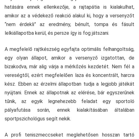
hatására ennek ellenkezője, a rajtapátia is kialakulhat,
amikor az a védekező reakció alakul ki, hogy a versenyzőt
“nem érdekli” az eredmény, bénult, tompa és fásult
lelkiállapotba kerül, és persze így is fog játszani.
A megfelelő rajtkészség egyfajta optimális felhangoltság,
egy olyan állapot, amikor a versenyző izgatottan, de
bizakodva, már alig várja a mérkőzés kezdetét. Nem fél a
vereségtől, ezért megfelelően laza és koncentrált, harcra
kész. Ebben az érzelmi állapotban tudja a legjobb játékát
nyújtani. Ennek az állapotnak az elérése, bár egyszerűnek
tűnik, az egyik legnehezebb feladat egy sportoló
pályafutása során, ennek kialakításában általában
sportpszichológus segít nekik.
A profi teniszmeccseket meglehetősen hosszan tartó