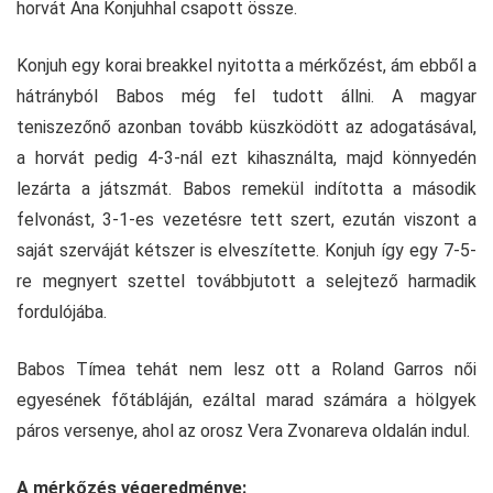
horvát Ana Konjuhhal csapott össze.
Konjuh egy korai breakkel nyitotta a mérkőzést, ám ebből a
hátrányból Babos még fel tudott állni. A magyar
teniszezőnő azonban tovább küszködött az adogatásával,
a horvát pedig 4-3-nál ezt kihasználta, majd könnyedén
lezárta a játszmát. Babos remekül indította a második
felvonást, 3-1-es vezetésre tett szert, ezután viszont a
saját szerváját kétszer is elveszítette. Konjuh így egy 7-5-
re megnyert szettel továbbjutott a selejtező harmadik
fordulójába.
Babos Tímea tehát nem lesz ott a Roland Garros női
egyesének főtábláján, ezáltal marad számára a hölgyek
páros versenye, ahol az orosz Vera Zvonareva oldalán indul.
A mérkőzés végeredménye: