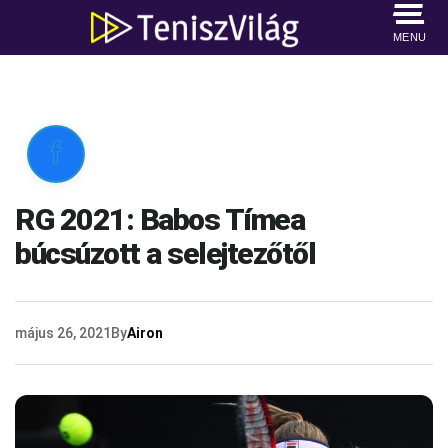
MENU

RG 2021: Babos Tímea
búcsúzott a selejtezőtől
május 26, 2021
By
Airon